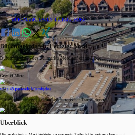
BÜROMARKTDATEN, LEIPZIG: NORD
Büromarktdaten, Leipzig: Nord
Büromarktdaten des Teilmarkts Nord auf einen Blick
Gew. Ø-Miete
siehe 48 passende Mietobjekte
*Durchschnittspreis auf Grundlage historischer Transaktionen
Überblick
Die analysierten Marktgebiete, so genannte Teilmärkte, entsprechen nicht