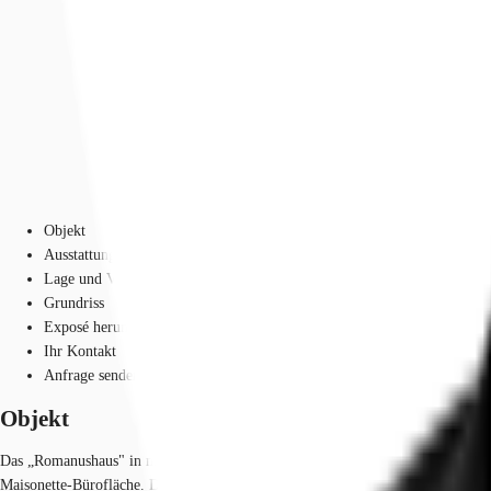
Objekt
Ausstattung
Lage und Verkehrsanbindung
Grundriss
Exposé herunterladen
Ihr Kontakt
Anfrage senden
Objekt
Das „Romanushaus" in markanter Ecklage am Brühl und der Katharinenstraße 23
Maisonette-Bürofläche. Das Design ist modern und minimalistisch gehalten. D