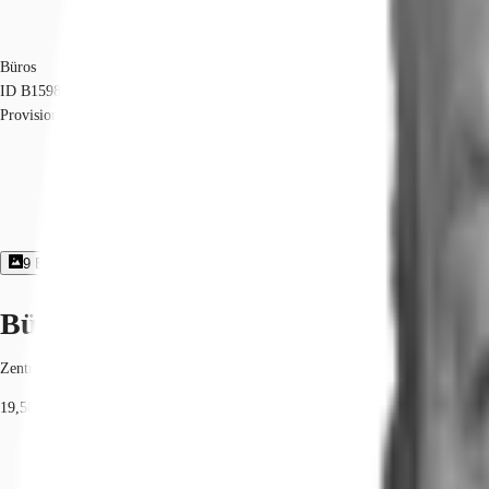
Büros
ID
B1598-4
Provisionsfrei
9
Bildergalerie
1
Grundriss
Exposé herunterladen
Büroimmobilie - Leipzig, Zentrum - 
Zentrum, 04109, Leipzig, Sachsen
19,58 € / m²
Fläche
460 m²
Verfügbarkeit
Auf Anfrage