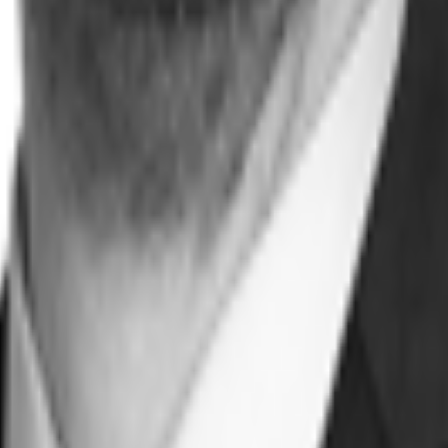
 stammt aus dem Jahr 1701 und bietet repräsentative Büroflächen. Eine vakant
urch die offene Raumgestaltung entsteht ein einladender Open-Space-Bereich, 