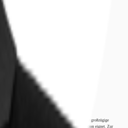
e Fläche befindet sich im 5. Obergeschoss und ist eine großzügige
der sich ideal für die Zusammenarbeit und Kommunikation eignet. Zur