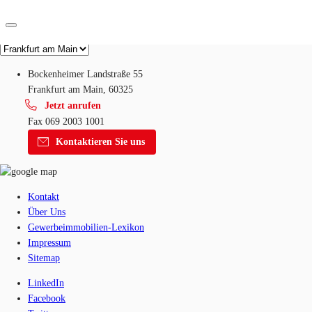
Unsere Standorte
DE
Bockenheimer Landstraße 55
Frankfurt am Main, 60325
Investieren
Jetzt anrufen
Fax
069 2003 1001
Kontaktieren Sie uns
Marktinformationen
Kontaktieren Sie uns
Mehrwert
Coworking
Kontakt
Ihre Ansprechpartner
Über Uns
Gewerbeimmobilien-Lexikon
Favoriten
Impressum
Sitemap
LinkedIn
Facebook