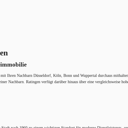
ten
eimmobilie
mit Ihren Nachbarn Düsseldorf, Köln, Bonn und Wuppertal durchaus mithalten. 
t seiner Nachbarn. Ratingen verfügt darüber hinaus über eine vergleichsweise 
ie Stadt nach 1960 zu einem wichtigen Standort für moderne Dienstleistungs- 