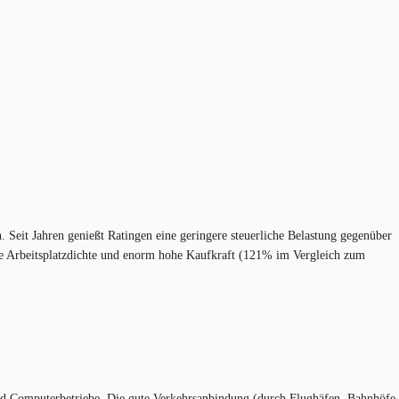
Seit Jahren genießt Ratingen eine geringere steuerliche Belastung gegenüber
hohe Arbeitsplatzdichte und enorm hohe Kaufkraft (121% im Vergleich zum
und Computerbetriebe. Die gute Verkehrsanbindung (durch Flughäfen, Bahnhöfe