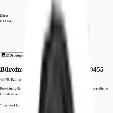
Büros
ID
D0455
12
Bildergalerie
4
Grundriss
Exposé herunterladen
Büroimmobilie - Ratingen - D0455
40878, Ratingen, Nordrhein-Westfalen
Provisionspflichtig: bei Anmietung 3 Netto-Monatsmieten zzgl. gesetzlicher
Umsatzsteuer.*
* der Wert kann je nach Vertragslaufzeit variieren.