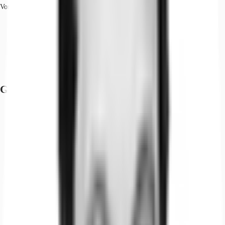
Vorrausetzungen.
Straßenbahn/Tram, Weststraße 712, Gehzeit: 7 min
Bus, Weststraße 759, Gehzeit: 7 min
Bundesautobahn, A 44, Fahrzeit: 5 min
Bundesautobahn, A 52, Fahrzeit: 5 min
Flughafen, Düsseldorf, Fahrzeit: 10 min
Grundrisse