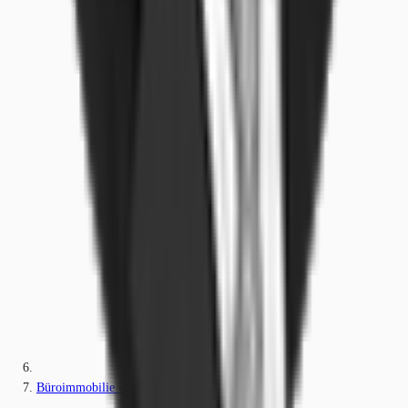
Büroimmobilie - Ratingen - D0455