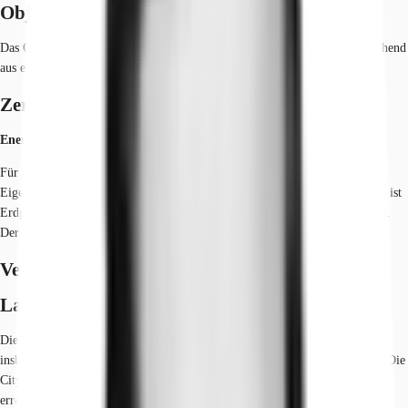
Objekt
Das Objekt Polygon City verfügt über eine hochwertige Architektur, bestehend
aus einer Glas- / Steinfassade mit einer flexiblen Grundrissgestaltung.
Zertifizierungen
Energieausweis
Für diese Liegenschaft liegt ein Verbrauchsausweis vom 2019-09-09 vom
Eigentümer/Vermieter vor. Der wesentliche Energieträger der Liegenschaft ist
Erdgas schwer. Der Endenergieverbrauch Strom beträgt 16.00 kWh/(m²*a).
Der Endenergieverbrauch Wärme beträgt 119.00 kWh/(m²*a).
Verfügbare Fläche
Lage und Verkehrsanbindung
Die Liegenschaft befindet sich im Ratinger Stadtteil West, der sich
insbesondere durch eine gute Anbindung an das Autobahnnetz auszeichnet. Die
City von Düsseldorf sowie der Flughafen der Landeshauptstadt sind schnell
erreichbar und bieten international operierenden Unternehmen ideale