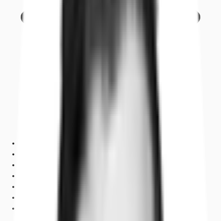
Objekt
Ausstattung
Lage und Verkehrsanbindung
Grundrisse
Exposé herunterladen
Ihr Kontakt
Anfrage senden