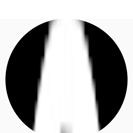
DE
Investieren
Jetzt anrufen
Kontaktieren Sie uns
Marktinformationen
Mehrwert
Coworking
Ihre Ansprechpartner
Favoriten