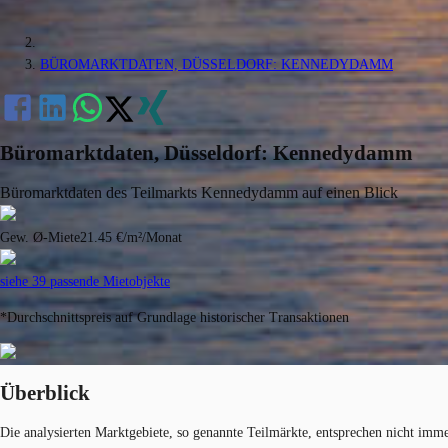
BÜROMARKTDATEN, DÜSSELDORF: KENNEDYDAMM
Büromarktdaten, Düsseldorf: Kennedydamm
Büromarktdaten des Teilmarkts Kennedydamm auf einen Blick
Gew. Ø-Miete
21.45 €/m²/Monat
siehe 39 passende Mietobjekte
*Durchschnittspreis auf Grundlage historischer Transaktionen
Überblick
Die analysierten Marktgebiete, so genannte Teilmärkte, entsprechen nicht imm