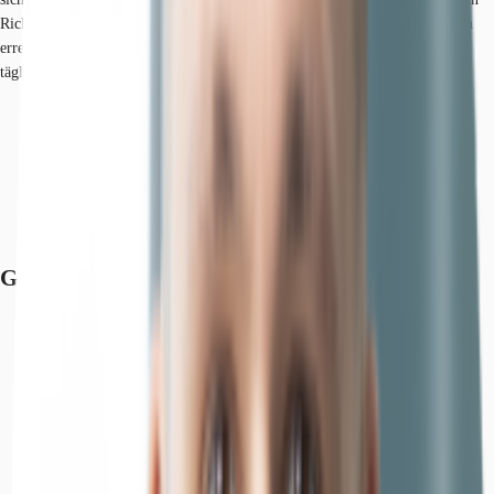
Richtung City und Umland aus. Auch der Flughafen ist in wenigen Minuten
erreichbar. Eine Tankstelle befindet sich in der Nähe. Dienstleister des
täglichen Bedarfs befinden sich in der Nähe.
Hauptbahnhof, Düsseldorf, Fahrzeit: 11 min
U-Bahn, Golzheimer Platz U78, U79, Gehzeit: 8 min
Bus, Frankenplatz 721, 722, 756, 758, Gehzeit: 5 min
Bundesautobahn, A 44, Fahrzeit: 4 min
Bundesautobahn, A 52, Fahrzeit: 6 min
Flughafen, Düsseldorf, Fahrzeit: 7 min
Grundrisse