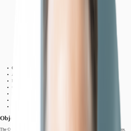
Objekt
Ausstattung
Lage und Verkehrsanbindung
Grundrisse
Exposé herunterladen
Ihr Kontakt
Anfrage senden
Objekt
The Oval setzt neue Maßstäbe. Zugang und Zufahrt erfolgen berührungslos.