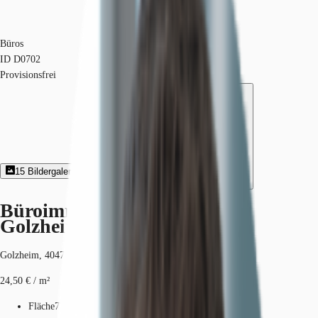
Büros
ID
D0702
Provisionsfrei
15
Bildergalerie
5
Grundriss
Exposé herunterladen
Büroimmobilie - Düsseldorf,
Golzheim - D0702
Golzheim, 40476, Düsseldorf, Nordrhein-Westfalen
24,50 € / m²
Fläche
722 - 2.042 m²