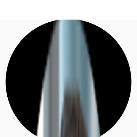
DE
Investieren
Jetzt anrufen
Kontaktieren Sie uns
Marktinformationen
Mehrwert
Coworking
Ihre Ansprechpartner
Favoriten