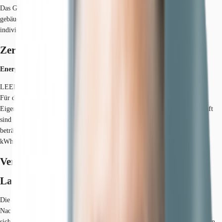
Das Gebäude erkennt frühzeitig, wer gerade das Büro betritt. Die
gebäudeeigene App sorgt dafür, dass Belichtung und Raumtemperatur
individuell voreingestellt sind.
Zertifizierungen
Energieausweis
LEED: Gold
Für diese Liegenschaft liegt ein Bedarfsausweis vom 07.02.2019 vom
Eigentümer/Vermieter vor. Die wesentlichen Energieträger der Liegenschaft
sind Fernwärme, KWK, Nahwärme, Strom. Der Endenergiebedarf Strom
beträgt 52.19 kWh/(m²*a). Der Endenergiebedarf Wärme beträgt 54.31
kWh/(m²*a).
Verfügbare Fläche
Lage und Verkehrsanbindung
Die Liegenschaft befindet sich nahe der Düsseldorfer City in unmittelbarer
Nachbarschaft vieler namhafter Unternehmen. Der Kennedydamm zeichnet
sich durch die Nähe zum Rheinufer und der optimalen Verkehrsanbindung in