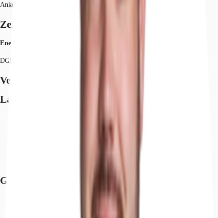
Ankermieter gibt, wird mit dem Bau begonnen.
Zertifizierungen
Energieausweis
DGNB: Gold
Verfügbare Fläche
Lage und Verkehrsanbindung
Hafen, Duisburg, Fahrzeit: 49 min
Flughafen, Düsseldorf, Fahrzeit: 32 min
Bundesautobahn, A 61, Fahrzeit: 5 min
Bundesautobahn, A 52, Fahrzeit: 12 min
Bus, Karlstraße, Gehzeit: 8 min
Grundriss