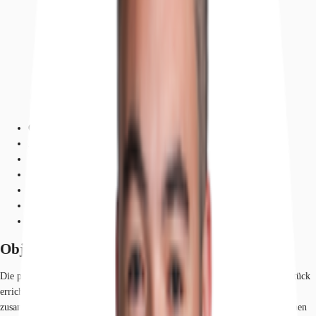
Objekt
Ausstattung
Lage und Verkehrsanbindung
Grundriss
Exposé herunterladen
Ihr Kontakt
Anfrage senden
Objekt
Die projektierten Neubauflächen werden auf einem ca. 60.000 m² Grundstück
errichtet. Die Hallenflächen sind in 9 Einheiten unterteilt, welche
zusammenhängend und auch separat anmietet werden können. Wenn es einen