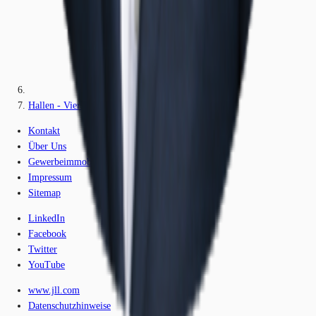
Hallen - Viersen - D2945
Kontakt
Über Uns
Gewerbeimmobilien-Lexikon
Impressum
Sitemap
LinkedIn
Facebook
Twitter
YouTube
www.jll.com
Datenschutzhinweise