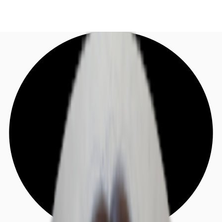
DE
Investieren
Jetzt anrufen
Kontaktieren Sie uns
Marktinformationen
Mehrwert
Coworking
Ihre Ansprechpartner
Favoriten