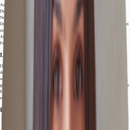
Außenbestuhlung, wodurch eine schöne Sichtbarkeit gegeben ist.
Durch den bisherigen Betrieb ist eine teilgastronomische Nutzung möglich,
Nutzungsgenehmigung für Cafébetrieb vorliegend.
Die angebotene Mietfläche befindet sich auf Straßenniveau und ist barrierefrei
zugänglich.
Als technische Ausstattung ist eine Nutzung ohne Fettabluft & ohne
Fettabscheider möglich.
Lage und Verkehrsanbindung
Das Mietobjekt befindet sich in zentraler Lage von Berlin-Mitte, in der Nähe
der Touristen-Attraktion: Checkpoint-Charlie. Die Verkehrsanbindung ist
sowohl mit dem PKW als auch mit den öffentlichen Verkehrsmitteln gut
gewährleistet. Durch die unmittelbare Nähe zur Friedrichstraße sind zahlreiche
Einkaufsmöglichkeiten, Cafés und Restaurants in wenigen Minuten zu Fuß zu
erreichen.
Exposé herunterladen