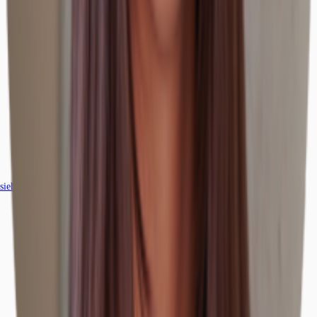
siehe
102
passende Mietobjekte