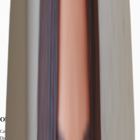
Objekt
Lage und Verkehrsanbindung
Exposé herunterladen
Ihr Kontakt
Anfrage senden
Objekt
Café beim Checkpoint Charlie verfügbar.
Die Mietfläche hat nahezu bodentiefe Fenster und die Möglichkeit zur