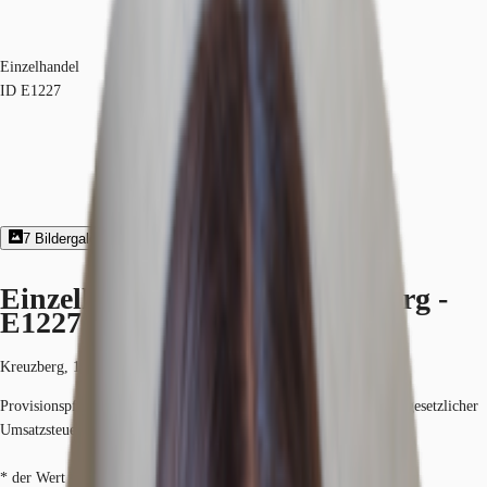
Einzelhandel
ID
E1227
7
Bildergalerie
Exposé herunterladen
Einzelhandel - Berlin, Kreuzberg -
E1227
Kreuzberg, 10969, Berlin, Berlin
Provisionspflichtig: bei Anmietung 3.6 Netto-Monatsmieten zzgl. gesetzlicher
Umsatzsteuer.*
* der Wert kann je nach Vertragslaufzeit variieren.