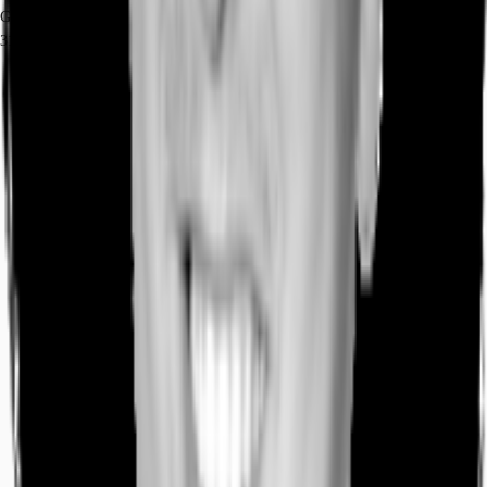
Gew. Ø-Miete
31 € / m²