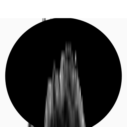
DE
Investieren
Jetzt anrufen
Kontaktieren Sie uns
Marktinformationen
Mehrwert
Coworking
Ihre Ansprechpartner
Favoriten