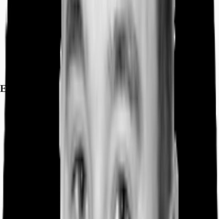
Hauptbahnhof, München, Fahrzeit: 9 min
Straßenbahn/Tram, Barbarastraße, Linien 12, 19, Gehzeit: 4 min
Bus, Barbarastraße, Linien 53, 59, Gehzeit: 4 min
Bundesautobahn, A 99, Fahrzeit: 9 min
Bundesautobahn, A 96, Fahrzeit: 10 min
Flughafen, München, Fahrzeit: 28 min
Exposé herunterladen