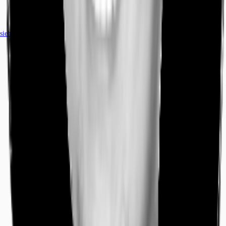
siehe
4
passende Mietobjekte