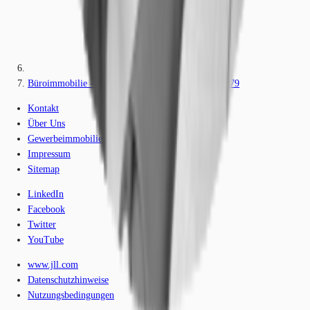
Büroimmobilie - München, Schwabing-West - M2179
Kontakt
Über Uns
Gewerbeimmobilien-Lexikon
Impressum
Sitemap
LinkedIn
Facebook
Twitter
YouTube
www.jll.com
Datenschutzhinweise
Nutzungsbedingungen