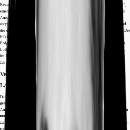
Fassade sofort ins Auge. Dies liegt nicht zuletzt am Architekten „UNStudio“,
einem vielfach ausgezeichneten und innovativen Architekturbüro mit Sitz in
Amsterdam. Auf knapp 10.000 m² Bruttogeschossfläche wurde größtenteils
anspruchsvoller Wohnraum realisiert, lediglich die Erdgeschosseinheiten und
die damit verbundenen Untergeschosseinheiten werden gewerblich genutzt. Die
Flächen selbst bestechen unter anderem durch raumhohe Fensterfronten im
Erdgeschoss und überdurchschnittliche Raumhöhen, die den Räumlichkeiten
Loft-Charakter verleihen. Die Haupteingänge befinden sich im Erdgeschoss,
im 1. Untergeschoss gibt es ebenfalls jeweils Eingänge und direkten Zugang
zur Tiefgarage.
Verfügbare Fläche
Lage und Verkehrsanbindung
Das Objekt ist im nördlichen Teil Münchens im Stadtteil Schwabing-WEST
gelegen. Renommierte Firmen, Institute und Universitäten sind in ca. 3-5
Autominuten zu erreichen. Kliniken und Krankenhäuser befinden sich auch in
unmittelbarer Nähe. Die ÖPNV - Verbindungen sind in wenigen Gehminuten
zu erreichen (U-Bahn Haltestelle Josephsplatz und Hohenzollernplatz ca. 1 km
entfernt).