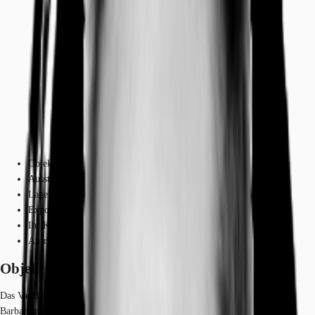
Objekt
Ausstattung
Lage und Verkehrsanbindung
Exposé herunterladen
Ihr Kontakt
Anfrage senden
Objekt
Das VanB befindet sich in exponierter Ecklage an der Infanterie-/
Barbarastraße und sticht auch optisch mit seiner ansprechend gestalteten