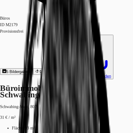
Büros
ID
M2179
Provisionsfrei
5
Bildergalerie
1
360º-Rundgang
Exposé herunterladen
Büroimmobilie - München,
Schwabing-West - M2179
Schwabing-West, 80797, München, Bayern
31 € / m²
Fläche
293 m²