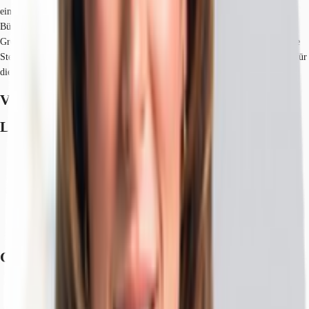
einen modernen Neubau. Die durch bodentiefe Fenster lichtdurchfluteten
Büroflächen lassen jede Büroform von Einzel- Doppel oder
Großraumlösungen zu. Deckenhöhen von 3,00-3,50, Dachterrassen und viele
Stellplätze für Auto und Fahrräder im Haus sind weitere Annehmlichkeiten für
die neuen Mieter.
Verfügbare Fläche
Lage und Verkehrsanbindung
Hauptbahnhof, Hauptbahnhof, Fahrzeit: 19 min
S-Bahn, Diebsteich, Gehzeit: 10 min
Bus, Bushaltestelle Schützenstraße (Mitte) Buslinien 3, Gehzeit: 3 min
Bundesautobahn, A 1, Fahrzeit: 23 min
Bundesautobahn, A 7, Fahrzeit: 5 min
Flughafen, Hamburg, Fahrzeit: 20 min
Grundriss