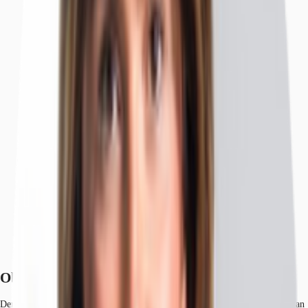
Objekt
Ausstattung
Lage und Verkehrsanbindung
Grundriss
Exposé herunterladen
Ihr Kontakt
Anfrage senden
Objekt
Der Bürohausneubau „ferro22“ erfüllt in jeder Hinsicht alle Anforderungen an