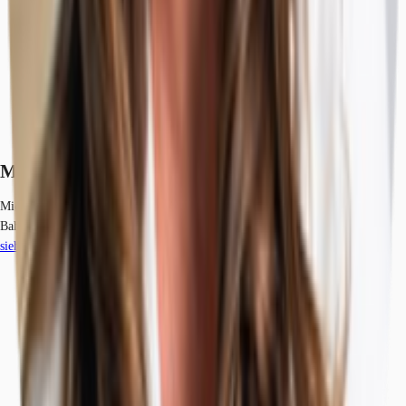
Marktinformationen
Mietmarkt
Bahrenfeld, Hamburg
siehe
9
passende Mietobjekte