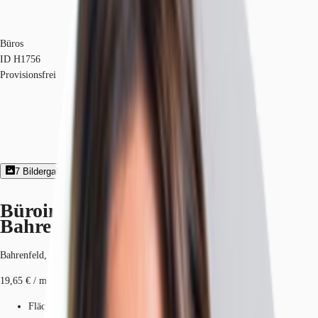
Büros
ID
H1756
Provisionsfrei
7
Bildergalerie
1
Grundriss
Exposé herunterladen
Büroimmobilie - Hamburg,
Bahrenfeld - H1756
Bahrenfeld, 22761, Hamburg, Hamburg
19,65 € / m²
Fläche
513 m²