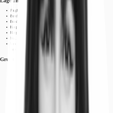
Lage und Verkehrsanbindung
Flughafen, Frankfurt am Main, Fahrzeit: 15 min
Bundesautobahn, A 648, Fahrzeit: 5 min
Bundesautobahn, A 5, Fahrzeit: 7 min
Hauptbahnhof, Frankfurt am Main, Fahrzeit: 3 min
Hauptbahnhof, Frankfurt am Main, Gehzeit: 2 min
Bus, Platz der Republik, Linie 64, N4, N16, Gehzeit: 2 min
Straßenbahn/Tram, Platz der Republik, Linie 11, 14, 16, 17, 21,
Gehzeit: 4 min
Grundriss