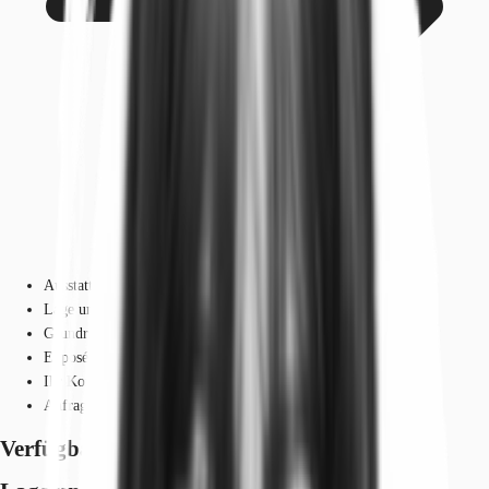
Ausstattung
Lage und Verkehrsanbindung
Grundriss
Exposé herunterladen
Ihr Kontakt
Anfrage senden
Verfügbare Fläche