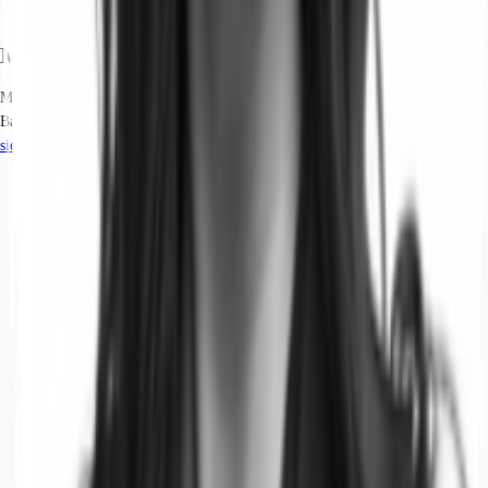
Marktinformationen
Mietmarkt
Bahnhofsviertel, Frankfurt am Main
siehe
45
passende Mietobjekte