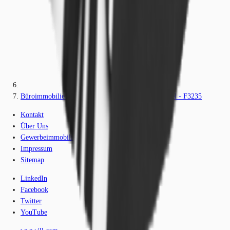
Büroimmobilie - Frankfurt am Main, Bahnhofsviertel - F3235
Kontakt
Über Uns
Gewerbeimmobilien-Lexikon
Impressum
Sitemap
LinkedIn
Facebook
Twitter
YouTube