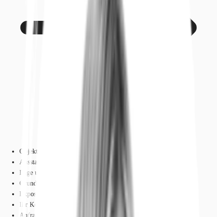
Objekt
Ausstattung
Lage und Verkehrsanbindung
Grundrisse
Exposé herunterladen
Ihr Kontakt
Anfrage senden