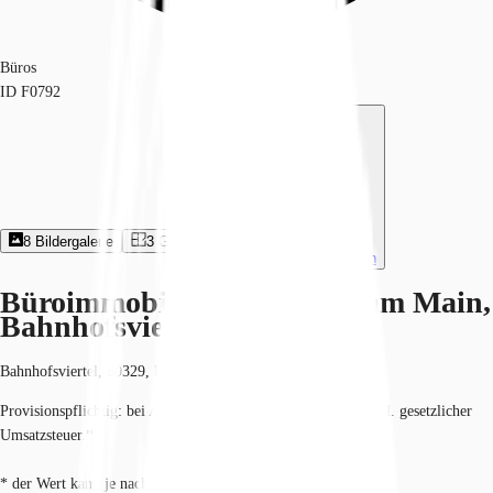
Büros
ID
F0792
8
Bildergalerie
3
Grundriss
Exposé herunterladen
Büroimmobilie - Frankfurt am Main,
Bahnhofsviertel - F0792
Bahnhofsviertel, 60329, Frankfurt am Main, Hessen
Provisionspflichtig: bei Anmietung 4 Netto-Monatsmieten zzgl. gesetzlicher
Umsatzsteuer.*
* der Wert kann je nach Vertragslaufzeit variieren.