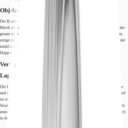
Objekt
Die Baseler Arkaden ein Ensemble aus 4 Gebäuden, einem Winkel mit
Bürohaus und 3 Punkthäusern Solitär mit Gewerbe-/Wohnnutzung. Unter der
gesamten Bebauung befindet sich eine öffentliche Tiefgarage. Das moderne,
zeitgemäße und innovative Gebäude bietet unter anderem die Möglichkeit der
natürlichen Belüftung bei gleichzeitigem Schallschutz über zu öffnende
Doppelfassadenelemente.
Verfügbare Fläche
Lage und Verkehrsanbindung
Die Liegenschaft befindet sich an markanter Stelle zwischen Friedensbrücke
und dem Frankfurter Hauptbahnhof. Durch den nahegelegenen Hauptbahnhof
ist eine hervorragende Anbindung an das öffentliche Verkehrsnetz (U-/S-/
Straßenbahn) gegeben. Die Straßenbahnhaltestelle Baseler Platz befindet sich
unmittelbar vor dem Objekt. Dienstleister des täglichen Bedarfs befinden sich
in der Nähe.