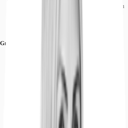
Hauptbahnhof, Frankfurt am Main, Fahrzeit: 2 min
Straßenbahn/Tram, Baseler Platz, Linie 12, 16, 17, 20, 21, Gehzeit: 1
min
Bundesautobahn, A 648, Fahrzeit: 5 min
Bundesautobahn, A 3, Fahrzeit: 10 min
Flughafen, Frankfurt am Main, Fahrzeit: 17 min
Grundrisse