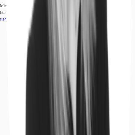
Mietmarkt
Bahnhofsviertel, Frankfurt am Main
siehe
45
passende Mietobjekte