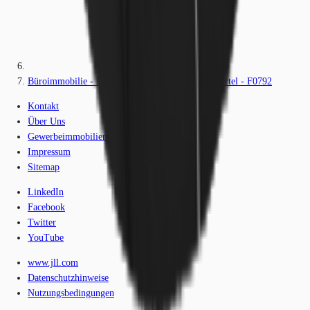
Büroimmobilie - Frankfurt am Main, Bahnhofsviertel - F0792
Kontakt
Über Uns
Gewerbeimmobilien-Lexikon
Impressum
Sitemap
LinkedIn
Facebook
Twitter
YouTube
www.jll.com
Datenschutzhinweise
Nutzungsbedingungen