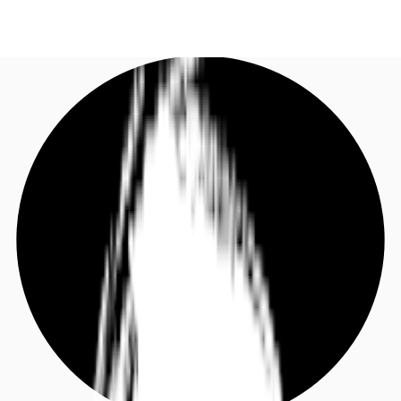
DE
Investieren
Jetzt anrufen
Kontaktieren Sie uns
Marktinformationen
Mehrwert
Coworking
Ihre Ansprechpartner
Favoriten