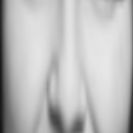
Bahnhofsviertel - F0687