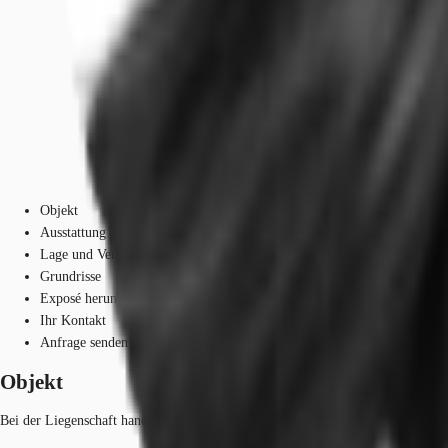
Objekt
Ausstattung
Lage und Verkehrsanbindung
Grundrisse
Exposé herunterladen
Ihr Kontakt
Anfrage senden
Objekt
Bei der Liegenschaft handelt es sich um ein 8-geschossiges Bürogebäude. Das