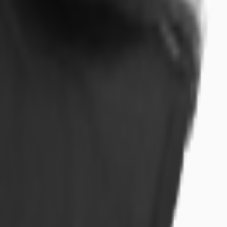
die Büroflächen hochwertig nach Mieterwunsch ausgebaut.