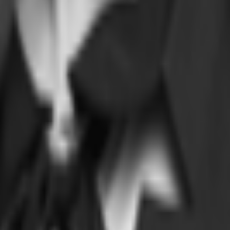
 bestehende Gebäude wurde komplett neu entwickelt, die Fassade erneuert und 