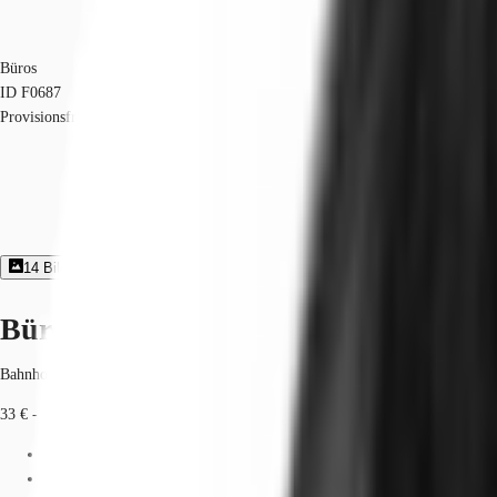
Büros
ID
F0687
Provisionsfrei
14
Bildergalerie
6
Grundriss
Exposé herunterladen
Büroimmobilie - Frankfurt am Main, 
Bahnhofsviertel, 60329, Frankfurt am Main, Hessen
33 € - 39 € / m²
Fläche
100 - 2.850 m²
Verfügbarkeit
Sofort