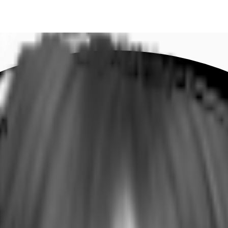
DE
oworking
Ihre Ansprechpartner
Favoriten
Jetzt anru