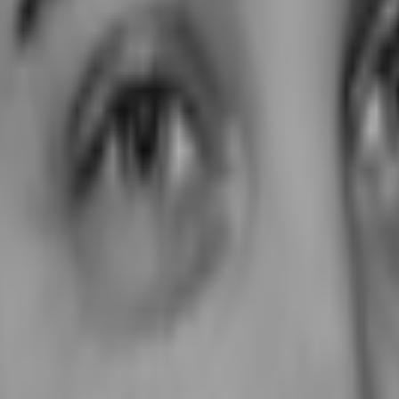
msatzsteuer.*