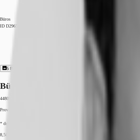
Büros
ID
D2965
5
Bildergalerie
2
Grundriss
Exposé herunterladen
Büroimmobilie - Bochum - D2965
44809, Bochum, Nordrhein-Westfalen
Provisionspflichtig: bei Anmietung 3 Netto-Monatsmieten zzgl. gesetzlicher U
* der Wert kann je nach Vertragslaufzeit variieren.
8,50 € / m²