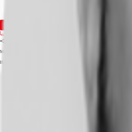
Fläche
630 - 960 m²
Verfügbarkeit
Sofort
Anfrage senden
Jetzt anrufen
Teilen
Martin Jahnke
Ihr Kontakt