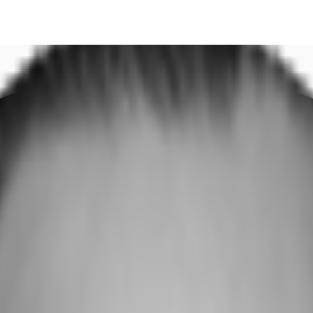
DE
oworking
Ihre Ansprechpartner
Favoriten
Jetzt anru