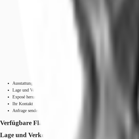
Ausstattung
Lage und Verkehrsanbindung
Exposé herunterladen
Ihr Kontakt
Anfrage senden
Verfügbare Fläche
Lage und Verkehrsanbindung