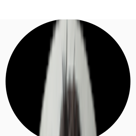
DE
Investieren
Jetzt anrufen
Kontaktieren Sie uns
Marktinformationen
Mehrwert
Coworking
Ihre Ansprechpartner
Favoriten