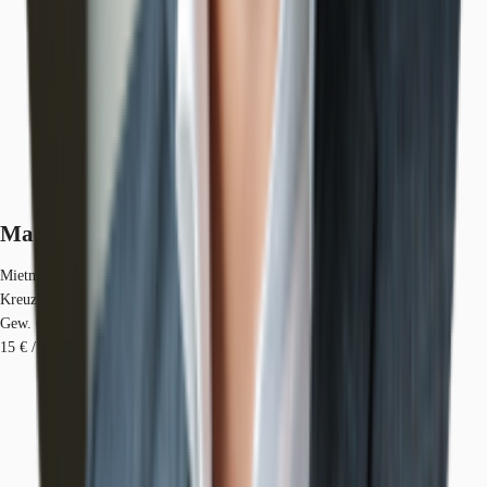
Marktinformationen
Mietmarkt
Kreuzberg, Berlin
Gew. Ø-Miete
15 € / m²