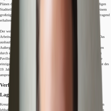
Plänen des renommierten Architekten Hermann Blankenstein im lebendigen
Stadtteil Kreuzberg errichtet. Das denkmalgeschützte Objekt liegt auf einem
großzügigen 4.051 Quadratmeter Grundstück und besticht durch hervorragend
erhaltene Bausubstanz mit vielseitigen Nutzungsmöglichkeiten.
Der weitläufige Hofbereich von 1.592 m² schafft eine angenehme
Arbeitsatmosphäre und eröffnet zusätzliche Gestaltungsmöglichkeiten. Das
ausbaufähige Kellergeschoss eignet sich ideal als trockener Lagerraum.
Außergewöhnliches Entwicklungspotenzial bieten geplante Erweiterungen
durch ein zweigeschossiges Hofhaus mit 677 Quadratmetern sowie einen
Pavillon im Innenhof mit weiteren 220 Quadratmetern Nutzfläche. Diese
einzigartige Kombination aus historischem Charme der Berliner Baukunst des
19. Jahrhunderts und modernen Erweiterungsmöglichkeiten erfüllt
anspruchsvolle Mieteranforderungen perfekt.
Verfügbare Fläche
Lage und Verkehrsanbindung
Kreuzberg, ein pulsierender Stadtteil im Herzen Berlins, hat sich zu einem
lebhaften Schmelztiegel multikultureller Viertel entwickelt, die von einem