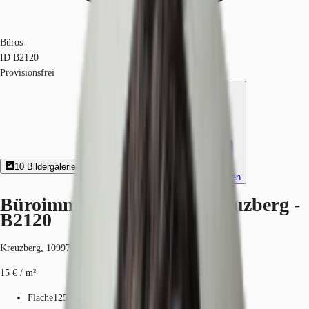
Büros
ID
B2120
Provisionsfrei
10
Bildergalerie
7
Grundriss
Exposé herunterladen
Büroimmobilie - Berlin, Kreuzberg -
B2120
Kreuzberg, 10997, Berlin, Berlin
15 € / m²
Fläche
125 - 5.976 m²