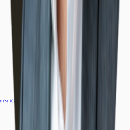
siehe
102
passende Mietobjekte