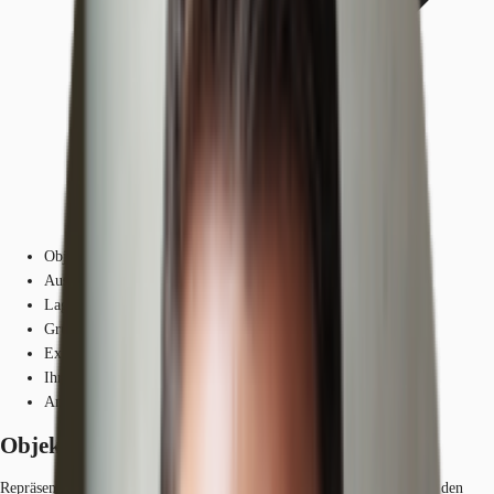
Objekt
Ausstattung
Lage und Verkehrsanbindung
Grundrisse
Exposé herunterladen
Ihr Kontakt
Anfrage senden
Objekt
Repräsentatives Bestandsgebäude aus den Jahren 1890-91, wurde nach den