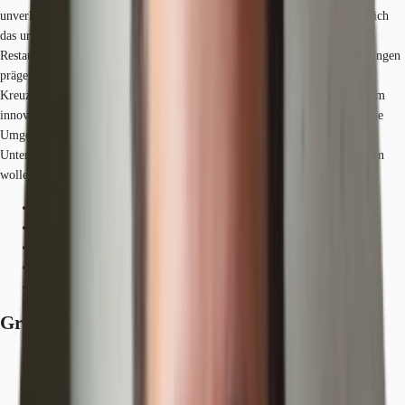
unverkennbaren großstädtischen Flair durchdrungen sind. Hier entfaltet sich
das urbane Leben in voller Pracht: Zahlreiche trendige Läden, exquisite
Restaurants, einladende Treffpunkte sowie vielfältige kulturelle Einrichtungen
prägen das Bild und locken Bewohner und Besucher gleichermaßen an.
Kreuzberg ist besonders bei jungen, kreativen Unternehmen gefragt, die im
innovativen Online- und E-Commerce-Sektor tätig sind. Diese dynamische
Umgebung bietet den perfekten Nährboden für kreative Köpfe und
Unternehmer, die in einem inspirierenden und lebendigen Umfeld florieren
wollen.
Hauptbahnhof, Berlin, Fahrzeit: 30 min
U-Bahn, Schlesisches Tor; Linie U1, Gehzeit: 7 min
Bus, Falckensteinstraße; Linien 165, 265, Gehzeit: 7 min
Bundesautobahn, A 100, Fahrzeit: 17 min
Flughafen, Berlin Brandenburg, Fahrzeit: 37 min
Grundrisse