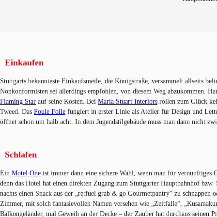
Einkaufen
Stuttgarts bekannteste Einkaufsmeile, die Königstraße, versammelt allseits be
Nonkonformisten sei allerdings empfohlen, von diesem Weg abzukommen. Ha
Flaming Star
auf seine Kosten. Bei
Maria Stuart Interiors
rollen zum Glück kein
Tweed. Das
Poule Folle
fungiert in erster Linie als Atelier für Design und L
öffnet schon um halb acht. In dem Jugendstilgebäude muss man dann nicht zwi
Schlafen
Ein
Motel One
ist immer dann eine sichere Wahl, wenn man für vernünftiges 
denn das Hotel hat einen direkten Zugang zum Stuttgarter Hauptbahnhof bzw
nachts einen Snack aus der „re:fuel grab & go Gourmetpantry“ zu schnappen 
Zimmer, mit solch fantasievollen Namen versehen wie „Zeitfalle“, „Kusamakur
Balkongeländer, mal Geweih an der Decke – der Zauber hat durchaus seinen Pr