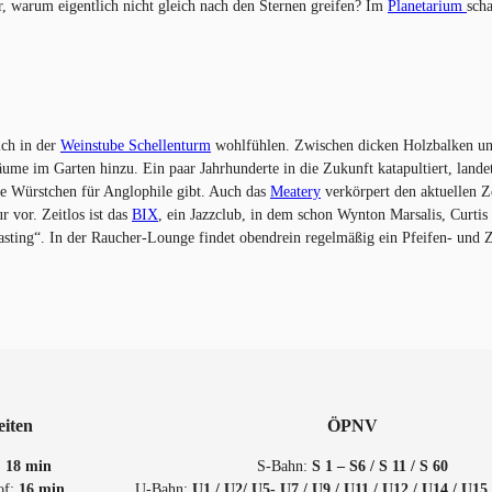
, warum eigentlich nicht gleich nach den Sternen greifen? Im
Planetarium
scha
ich in der
Weinstube Schellenturm
wohlfühlen. Zwischen dicken Holzbalken und
me im Garten hinzu. Ein paar Jahrhunderte in die Zukunft katapultiert, land
ne Würstchen für Anglophile gibt. Auch das
Meatery
verkörpert den aktuellen Ze
 vor. Zeitlos ist das
BIX
, ein Jazzclub, in dem schon Wynton Marsalis, Curtis
ting“. In der Raucher-Lounge findet obendrein regelmäßig ein Pfeifen- und Zi
eiten
ÖPNV
:
18 min
S-Bahn:
S 1 – S6 / S 11 / S 60
of:
16 min
U-Bahn:
U1 / U2/ U5- U7 / U9 / U11 / U12 / U14 / U15 