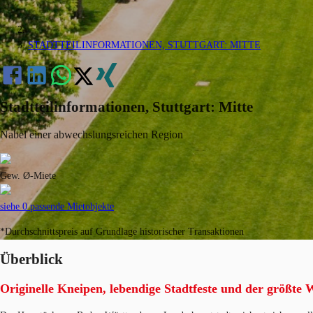
STADTTEILINFORMATIONEN, STUTTGART: MITTE
Stadtteilinformationen, Stuttgart: Mitte
Nabel einer abwechslungsreichen Region
Gew. Ø-Miete
siehe 0 passende Mietobjekte
*Durchschnittspreis auf Grundlage historischer Transaktionen
Überblick
Originelle Kneipen, lebendige Stadtfeste und der größte