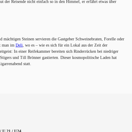
ut der Reisende nicht einfach so in den Himmel, er erfährt etwas über
 mächtigen Steinen servieren die Gastgeber Schweinebraten, Forelle oder
et man im
Deli
, wo es – wie es sich für ein Lokal aus der Zeit der
itgeist: In einer Reifekammer bereiten sich Rinderrücken bei niedriger
 Stigers und Till Brönner gastierten. Dieser kosmopolitische Laden hat
garrenabend statt.
/ U 21 / U24