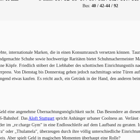
Bus:
40 / 42-44 / 92
liebte, internationale Marken, die in einen Konsumrausch versetzen können. Tau
ndgemachte Schuhe sowie hochwertige Raritäten bietet Schuhmachermeister 
e Köpfe. Friedlich stöbert der Liebhaber des schottischen Einrichtungsstils n
etterpress. Von Dienstag bis Donnerstag gehen jedoch nachmittags seine Türen a
ngend etwas kaufen. Es reicht auch, ein Getränk in der Hand, den anderen be
Geld eine angenehme Übernachtungsmöglichkeit sucht. Das Besondere an diese
. S-Bahnhof. Das
Aloft Stuttgart
spricht Anhänger urbaner Coolness an. Verlässt 
oder im „re:charge Gym“ in eine Endlosschleife auf dem Laufband zu geraten.
a“ oder „Thulamela“, überzeugen durch ihre völlig unterschiedliche Einricht
eis. Aber spielt Geld in magischen Momenten überhaupt eine Rolle?