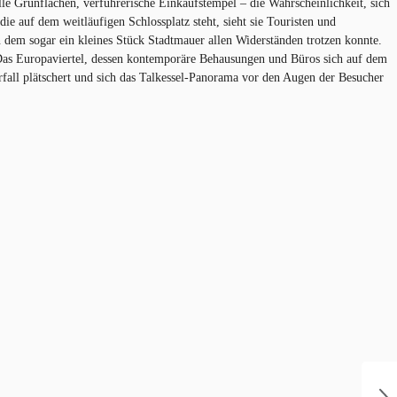
le Grünflächen, verführerische Einkaufstempel – die Wahrscheinlichkeit, sich
die auf dem weitläufigen Schlossplatz steht, sieht sie Touristen und
in dem sogar ein kleines Stück Stadtmauer allen Widerständen trotzen konnte.
t. Das Europaviertel, dessen kontemporäre Behausungen und Büros sich auf dem
all plätschert und sich das Talkessel-Panorama vor den Augen der Besucher