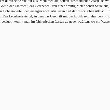
m durch seine Vielfalt aus. Monumentale Bauten, beschauliche Gassen, reizvol
 Göttin der Eintracht, das Geschehen. Von einer dreißig Meter hohen Säule aus, 
as Bohnenviertel, den einzigen noch erhaltenen Teil der historischen Altstadt, 
tur. Das Leonhardsviertel, in dem das Geschäft mit der Erotik seit jeher boom
 betäubt, kommt man im Chinesischen Garten zu neuen Kräften, wo ein Wasserf