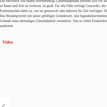
Das Herzstück von Baden-Württembergs Landeshauptstadt zeichnet sich vor alle
in Raum und Zeit zu verlieren, ist groß. Für alle Fälle verfolgt Concordia, die
Einheimischen dabei zu, wie sie genussvoll oder hektisch ihr Ziel verfolgen: D
Das Heusteigviertel mit seiner gefälligen Gründerzeit- und Jugendstilarchitek
Gelände eines ehemaligen Güterbahnhofs vermehren. Von so vielen Eindrücken
ausbreitet.
Video