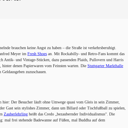
melnde brauchen keine Angst zu haben – die Straße ist verkehrsberuhigt.
Manfred Meyer im
Fresh Shoes
an. Mit Rockabilly- und Retro-Fans kommt das
ach Antik- und Vintage-Stücken, dazu passenden Plaids, Pullovern und Harris
uf, hinter denen Papierwaren vom Feinsten warten. Die
Stuttgarter Markthalle
im Geldausgeben zuzuschauen.
m hier: Der Besucher läuft ohne Umwege quasi vom Gleis in sein Zimmer,
der Gast sein stylishes Zimmer, dann um Billard oder Tischfußball zu spielen,
 Im
Zauberlehrling
heißt das Credo „bezaubernder Individualismus“. Die
ung: mal frei stehende Badewanne auf Füßen, mal Buddha auf dem