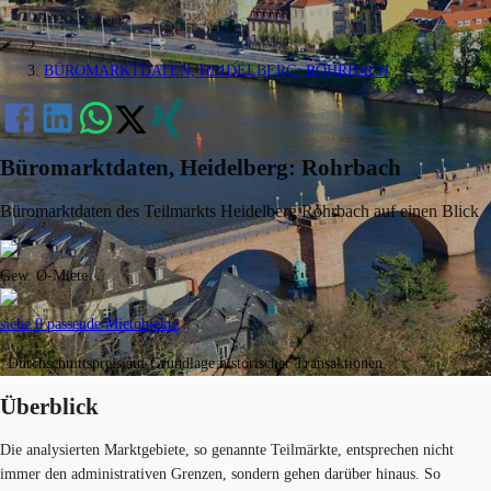
BÜROMARKTDATEN, HEIDELBERG: ROHRBACH
Büromarktdaten, Heidelberg: Rohrbach
Büromarktdaten des Teilmarkts Heidelberg Rohrbach auf einen Blick
Gew. Ø-Miete
siehe 0 passende Mietobjekte
*Durchschnittspreis auf Grundlage historischer Transaktionen
Überblick
Die analysierten Marktgebiete, so genannte Teilmärkte, entsprechen nicht
immer den administrativen Grenzen, sondern gehen darüber hinaus. So