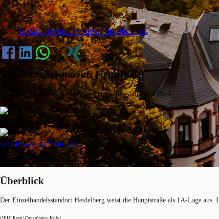
EINZELHANDELSMARKT: HEIDELBERG
Einzelhandelsmarkt: Heidelberg
Einzelhandelsmarktdaten der Stadt Heidelberg auf einen Blick
Gew. Ø-Miete
siehe 0 passende Mietobjekte
*Durchschnittspreis auf Grundlage historischer Transaktionen
Überblick
Der Einzelhandelsstandort Heidelberg weist die Hauptstraße als 1A-Lage aus. 
(*EHI Retail Consultants, Köln)