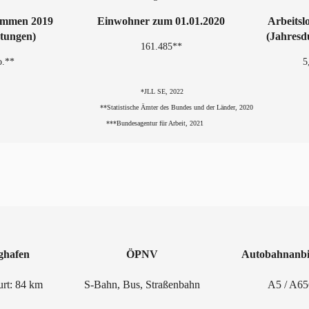
ommen 2019
Einwohner zum 01.01.2020
Arbeitsl
tungen)
(Jahresd
161.485**
o.**
5
*JLL SE, 2022
**Statistische Ämter des Bundes und der Länder, 2020
***Bundesagentur für Arbeit, 2021
ghafen
ÖPNV
Autobahnanb
urt: 84 km
S-Bahn, Bus, Straßenbahn
A5 / A65