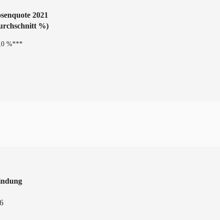
osenquote 2021
urchschnitt %)
,0 %***
indung
6