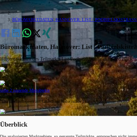
BÜROMARKTDATEN, HANNOVER: LIST / PODBIELSKISTRASSE
Büromarktdaten, Hannover: List / Podbielskistr
Büromarktdaten des Teilmarkts List-Podbielskistraße
auf einen Blick
Gew. Ø-Miete
siehe 2 passende Mietobjekte
*Durchschnittspreis auf Grundlage historischer Transaktionen
Überblick
Die analysierten Marktgebiete, so genannte Teilmärkte, entsprechen nicht imm