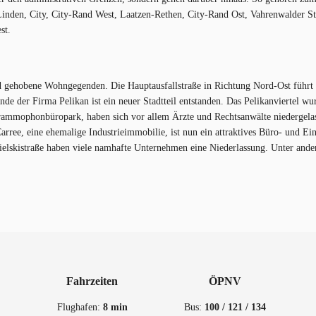
Linden, City, City-Rand West, Laatzen-Rethen, City-Rand Ost, Vahrenwalder 
st.
und gehobene Wohngegenden. Die Hauptausfallstraße in Richtung Nord-Ost fü
e der Firma Pelikan ist ein neuer Stadtteil entstanden. Das Pelikanviertel wu
Grammophonbüropark, haben sich vor allem Ärzte und Rechtsanwälte niedergel
ee, eine ehemalige Industrieimmobilie, ist nun ein attraktives Büro- und Einz
odbielskistraße haben viele namhafte Unternehmen eine Niederlassung. Unter 
Fahrzeiten
ÖPNV
Flughafen:
8 min
Bus:
100 / 121 / 134