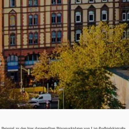
Beispiel zu den hier dargestellten Büromarktdaten von List-Podbielskistraße,