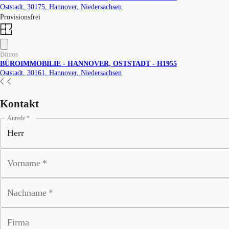
Oststadt, 30175, Hannover, Niedersachsen
Provisionsfrei
Büros
BÜROIMMOBILIE - HANNOVER, OSTSTADT - H1955
Oststadt, 30161, Hannover, Niedersachsen
Kontakt
Anrede
*
Vorname
*
Nachname
*
Firma