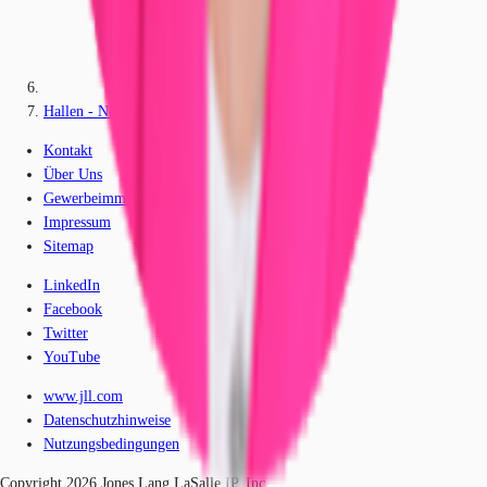
Hallen - Neuhof an der Zenn - M2541-1
Kontakt
Über Uns
Gewerbeimmobilien-Lexikon
Impressum
Sitemap
LinkedIn
Facebook
Twitter
YouTube
www.jll.com
Datenschutzhinweise
Nutzungsbedingungen
Copyright 2026 Jones Lang LaSalle IP, Inc.