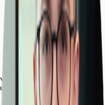
Ausstattung
Lage und Verkehrsanbindung
Exposé herunterladen
Ihr Kontakt
Anfrage senden
Verfügbare Fläche
Lage und Verkehrsanbindung
Flughafen, Nürnberg, Entfernung: 27 km
Bundesautobahn, A 9, Entfernung: 4 km