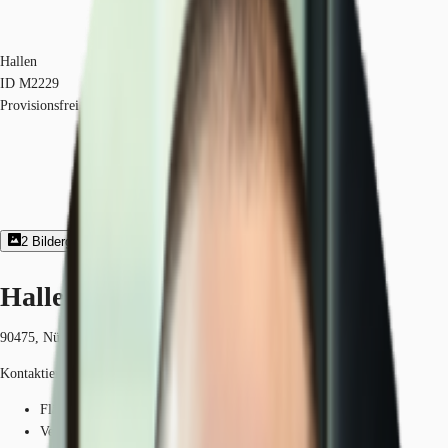
Hallen
ID
M2229
Provisionsfrei
2
Bildergalerie
Exposé herunterladen
Hallen - Nürnberg - M2229
90475, Nürnberg, Bayern
Kontaktieren Sie uns für den Preis
Fläche
1.578 m²
Verfügbarkeit
Sofort