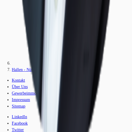
Hallen - Nürnberg - M2229
Kontakt
Über Uns
Gewerbeimmobilien-Lexikon
Impressum
Sitemap
LinkedIn
Facebook
Twitter