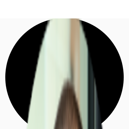
DE
Investieren
Jetzt anrufen
Kontaktieren Sie uns
Marktinformationen
Mehrwert
Coworking
Ihre Ansprechpartner
Favoriten