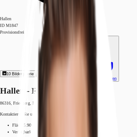
Hallen
ID
M1847
Provisionsfrei
10
Bildergalerie
1
360º-Rundgang
Exposé herunterladen
Hallen - Friedberg - M1847
86316, Friedberg, Bayern
Kontaktieren Sie uns für den Preis
Fläche
5.900 m²
Verfügbarkeit
März 2027