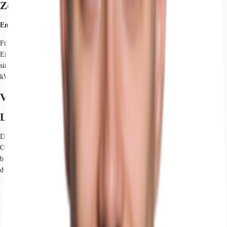
Zertifizierungen
Energieausweis
Für diese Liegenschaft liegt ein Verbrauchsausweis vom 04.06.2014 vom
Eigentümer/Vermieter vor. Die wesentlichen Energieträger der Liegenschaft
sind Holzpellets, Öl. Der Endenergieverbrauch Strom beträgt 60.00
kWh/(m²*a). Der Endenergieverbrauch Wärme beträgt 105.50 kWh/(m²*a).
Verfügbare Fläche
Lage und Verkehrsanbindung
Das Objekt befindet sich im Gewerbegebiet Friedberger See Businesspark im
Osten Augsburgs. Die Autobahnauffahrt A8 sowie die B300 sind schnell und
bequem zu erreichen. Eine Anbindung an die öffentlichen Verkehrsmittel ist
durch die neu ausgebaute Linie 64 vom Park&Ride Friedberg West möglich.
Flughafen, München, Fahrzeit: 56 min
Flughafen, Memmingen, Fahrzeit: 63 min
Bundesautobahn, A 8, Fahrzeit: 5 min
Bundesautobahn, A 96, Fahrzeit: 32 min