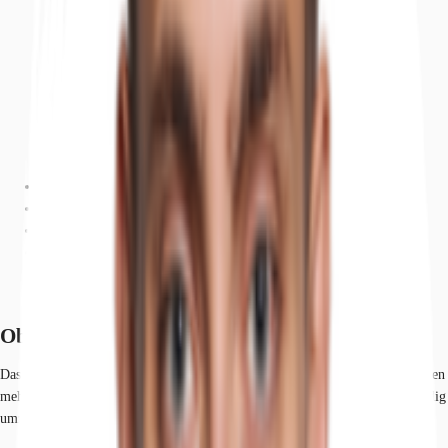
Objekt
Ausstattung
Lage und Verkehrsanbindung
Exposé herunterladen
Ihr Kontakt
Anfrage senden
Objekt
Das Objekt besteht aus einer Produktions- und Lagerhalle und einem separaten
mehrgeschossigen, repräsentativen Bürotrakt. Das Werksgelände ist vollständig
umzäunt.