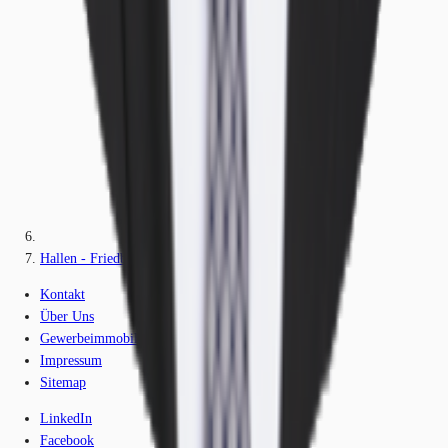
Hallen - Friedberg - M1847
Kontakt
Über Uns
Gewerbeimmobilien-Lexikon
Impressum
Sitemap
LinkedIn
Facebook