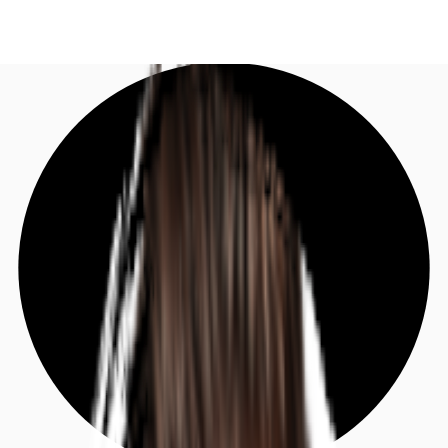
DE
Investieren
Kontaktieren Sie uns
Marktinformationen
Mehrwert
Coworking
Ihre Ansprechpartner
Favoriten