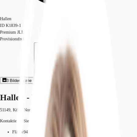
Hallen
ID
K1839-1
Premium JLL
Provisionsfrei
3
Bildergalerie
Exposé herunterladen
Hallen - Köln - K1839-1
51149, Köln, Nordrhein-Westfalen
Kontaktieren Sie uns für den Preis
Fläche
945 m²