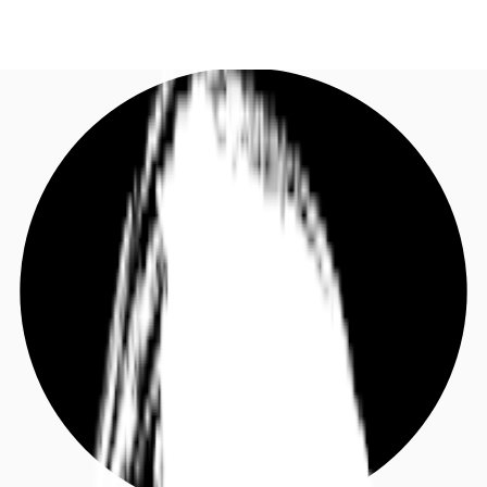
DE
Investieren
Kontaktieren Sie uns
Marktinformationen
Mehrwert
Coworking
Ihre Ansprechpartner
Favoriten