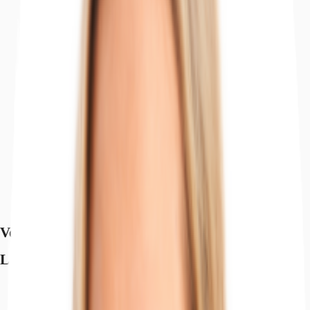
Ausstattung
Lage und Verkehrsanbindung
Exposé herunterladen
Ihr Kontakt
Anfrage senden
Verfügbare Fläche
Lage und Verkehrsanbindung
Flughafen, Köln/Bonn, Fahrzeit: 14 min
Bundesautobahn, A4, Fahrzeit: 5 min