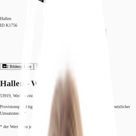
Hallen
ID
K1756
2
Bildergalerie
1
Grundriss
Exposé herunterladen
Hallen - Weilerswist - K1756
53919, Weilerswist, Nordrhein-Westfalen
Provisionspflichtig: bei Anmietung 3 Netto-Monatsmieten zzgl. gesetzlicher
Umsatzsteuer.*
* der Wert kann je nach Vertragslaufzeit variieren.