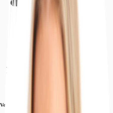
Ausstattung
Lage und Verkehrsanbindung
Grundriss
Exposé herunterladen
Ihr Kontakt
Anfrage senden
Verfügbare Fläche