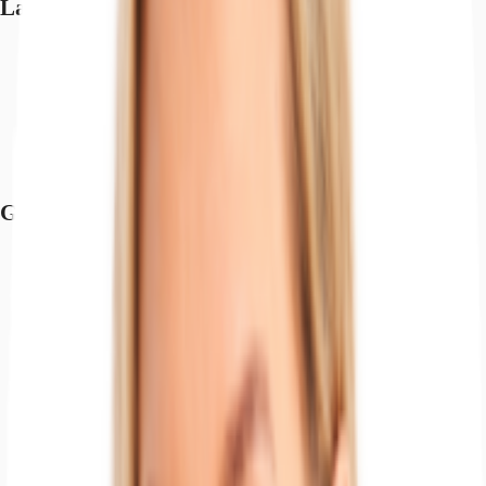
Lage und Verkehrsanbindung
Flughafen, Köln/Bonn, Fahrzeit: 35 min
Bundesautobahn, A 161, Fahrzeit: 7 min
Bundesautobahn, A 1, Fahrzeit: 13 min
Bundesautobahn, A 553, Fahrzeit: 13 min
Bahnhof, Weilerswist Derkum, Gehzeit: 7 min
Bus, Weilerswist Derkum, Gehzeit: 7 min
Grundriss