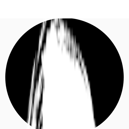
DE
Investieren
Kontaktieren Sie uns
Marktinformationen
Mehrwert
Coworking
Ihre Ansprechpartner
Favoriten