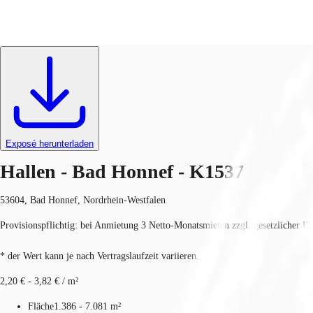
Hallen
ID
K1537
Investieren
Marktinformationen
Mehrwert
C
Exposé herunterladen
Hallen - Bad Honnef - K1537
53604, Bad Honnef, Nordrhein-Westfalen
Provisionspflichtig: bei Anmietung 3 Netto-Monatsmieten zzgl. gesetzlicher U
* der Wert kann je nach Vertragslaufzeit variieren.
2,20 € - 3,82 € / m²
Fläche
1.386 - 7.081 m²