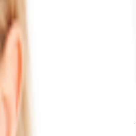
eben Rolltore in unterschiedlichen Größen. Zwei der Rolltore ermöglichen eine