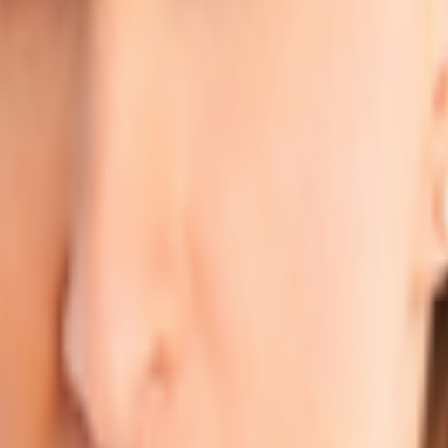
2020 umfassend renoviert.
mieten.
iche Verkehrsmittel sind in 5 Gehminuten erreichbar, während der Bonner Haupt
rreicht werden kann. Der nächste Flughafen ist in 25 Minuten Fahrzeit zu errei