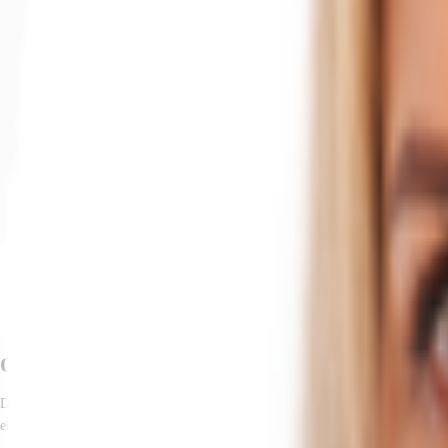
Objekt
Ausstattung
Lage und Verkehrsanbindung
Exposé herunterladen
Ihr Kontakt
Anfrage senden
Objekt
Die Lager-Logistikhalle befindet sich auf einem weitläufigen Gewerbeareal in 
ebenerdige Zufahrt in die Halle, während die übrigen fünf Rolltore an einer 