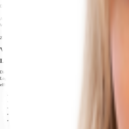
Das Bürogebäude, das einen direkten Zugang zur Halle bietet, wurde im Jahr 
Arbeitszeiten:
Werktags zwischen 06:00 Uhr und 22:00 Uhr.
Zusätzlich besteht die Möglichkeit, ein etwa 2000 m² großes Schleppdach anzu
Verfügbare Fläche
Lage und Verkehrsanbindung
Die Lagerhalle besticht durch ihre ausgezeichnete Verkehrsanbindung. Öffentl
Logistik und Warentransport ist die Nähe zur Autobahn, die in nur 2 Minuten e
effiziente Geschäftsabläufe und Logistik.
Hafen, Bonn-Rheindorf, Fahrzeit: 20 min
Flughafen, Köln/Bonn, Fahrzeit: 25 min
Bundesautobahn, A 59, Fahrzeit: 10 min
Bundesautobahn, A 3, Fahrzeit: 15 min
Bundesstraße, B 42, Fahrzeit: 2 min