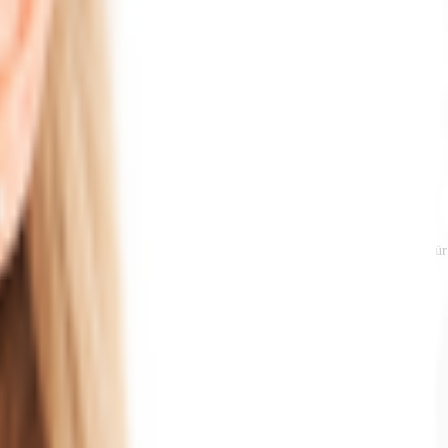
bahnhof nur 20 Minuten mit dem Auto entfernt liegt. Besonders vorteilhaft für
chen. Diese strategisch günstige Lage bietet optimale Voraussetzungen für