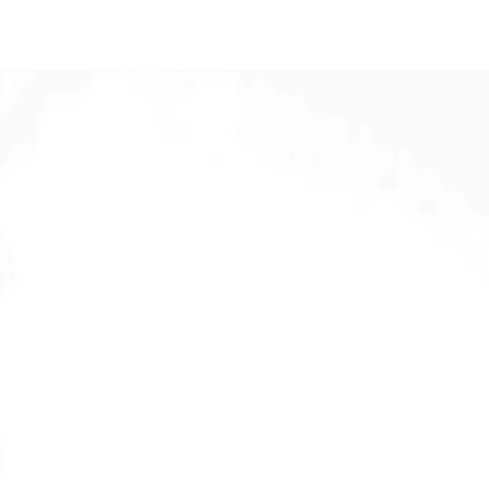
DE
oworking
Ihre Ansprechpartner
Favoriten
Kontaktier
msatzsteuer.*