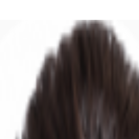
DE
oworking
Ihre Ansprechpartner
Favoriten
Jetzt anru