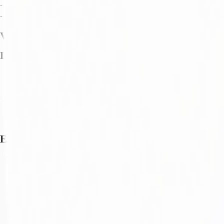
- GRZ 0,80
- GRZ beplant 0,75
Verfügbare Fläche
Lage und Verkehrsanbindung
Flughafen, Frankfurt, Fahrzeit: 56 min
Bundesautobahn, A 6, Fahrzeit: 6 min
Bundesautobahn, A 63, Fahrzeit: 19 min
Bundesstraße, B 47, Fahrzeit: 1 min
Bundesstraße, B 271, Fahrzeit: 11 min
Exposé herunterladen