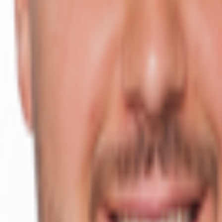
schiffen, Mezzanine und Büroflächen mit ca. 28.286 m² entstehen.
nd beherbergt ausreichen Stellplätze.