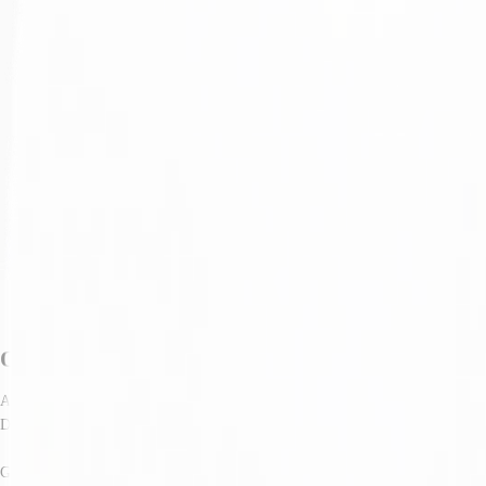
Objekt
Ausstattung
Lage und Verkehrsanbindung
Exposé herunterladen
Ihr Kontakt
Anfrage senden
Objekt
Auf einem ca. 56.625 m² großen Grundstück wird ein Neubau samt drei Hallen
Der Außenbereich wird für PKW's als auch LKW's bequem zugänglich gemacht u
Grundstücksplanung: