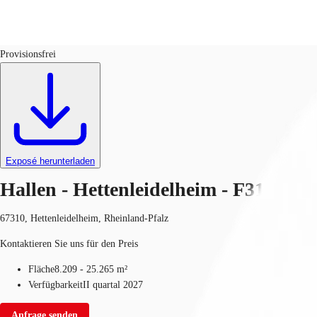
Hallen
ID
F3189
Provisionsfrei
Investieren
Marktinformationen
Mehrwert
C
Exposé herunterladen
Hallen - Hettenleidelheim - F3189
67310, Hettenleidelheim, Rheinland-Pfalz
Kontaktieren Sie uns für den Preis
Fläche
8.209 - 25.265 m²
Verfügbarkeit
II quartal 2027
Anfrage senden