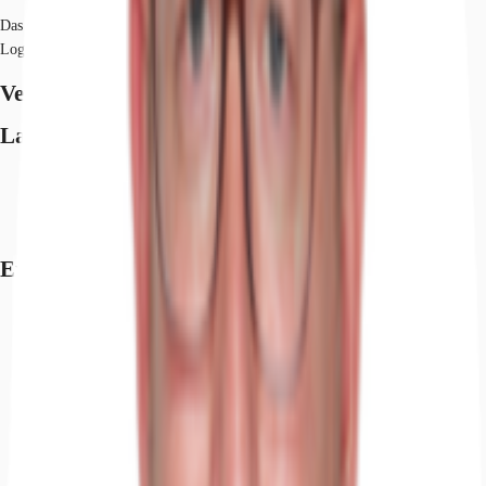
Das Grundstück eignet sich sich sowohl zur Entwicklung einer klassischen
Logistikanlage als auch einer nutzerspezifischen Projektentwicklung (BTS).
Verfügbare Fläche
Lage und Verkehrsanbindung
Flughafen, Münster/Osnabrück, Fahrzeit: 61 min
Bundesautobahn, A 33, Fahrzeit: 2 min
Bus, Stukenbrock Polizeischule, Gehzeit: 5 min
Exposé herunterladen