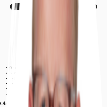
Objekt
Ausstattung
Lage und Verkehrsanbindung
Exposé herunterladen
Ihr Kontakt
Anfrage senden
Objekt