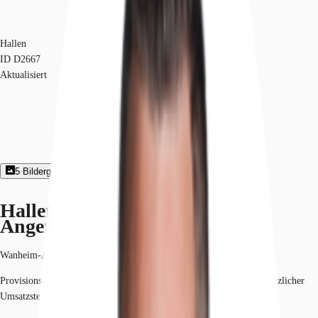
Hallen
ID
D2667
Aktualisiert
5
Bildergalerie
Exposé herunterladen
Hallen - Duisburg, Wanheim-
Angerhausen - D2667
Wanheim-Angerhausen, 47259, Duisburg, Nordrhein-Westfalen
Provisionspflichtig: bei Anmietung 3 Netto-Monatsmieten zzgl. gesetzlicher
Umsatzsteuer.*