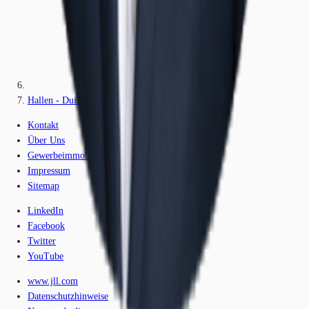
Hallen - Duisburg, Wanheim-Angerhausen - D2667
Kontakt
Über Uns
Gewerbeimmobilien-Lexikon
Impressum
Sitemap
LinkedIn
Facebook
Twitter
YouTube
www.jll.com
Datenschutzhinweise