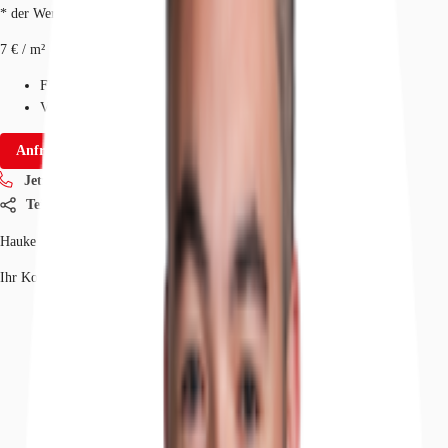
* der Wert kann je nach Vertragslaufzeit variieren.
7 € / m²
Fläche
9.310 m²
Verfügbarkeit
Sofort
Anfrage senden
Jetzt anrufen
Teilen
Hauke Haupt
Ihr Kontakt