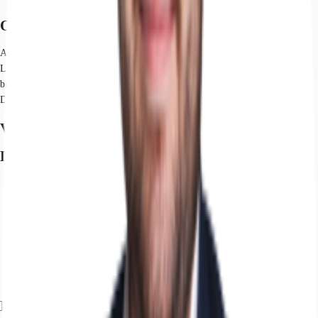
Objekt
Auf dem ca. 32.400 m² großen Grundstück befindet sich die moderne
Logistikimmobilie, welche sich in der direkten Nähe zum logport I & II
befindet. Daher ist die Immobilie indirekt trimodal angebunden.
Durchgehender 24/7-Betrieb in der Halle möglich.
Verfügbare Fläche
Lage und Verkehrsanbindung
Hafen, Duisburg, Fahrzeit: 14 min
Flughafen, Düsseldorf, Fahrzeit: 19 min
Bundesautobahn, A 59, Fahrzeit: 8 min
Bundesautobahn, A 524, Fahrzeit: 9 min
Bundesautobahn, A 40, Fahrzeit: 13 min
Bundesstraße, B 288, Fahrzeit: 6 min
Bundesstraße, B 8, Fahrzeit: 10 min
Exposé herunterladen