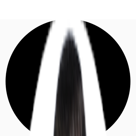
DE
Investieren
Jetzt anrufen
Kontaktieren Sie uns
Marktinformationen
Mehrwert
Coworking
Ihre Ansprechpartner
Favoriten