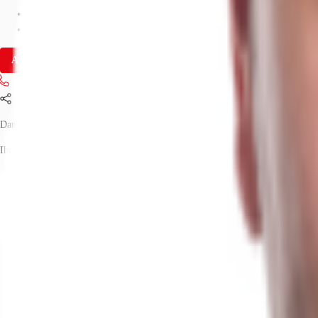
Fläche
3.200 m²
Verfügbarkeit
Sofort
Anfrage senden
Jetzt anrufen
Teilen
Daniel Sehnert
Ihr Kontakt