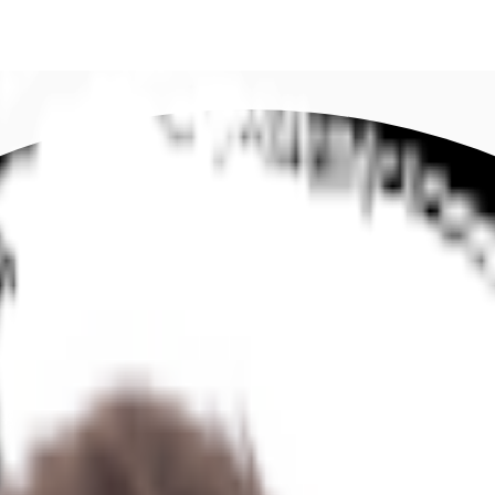
DE
oworking
Ihre Ansprechpartner
Favoriten
Jetzt anru