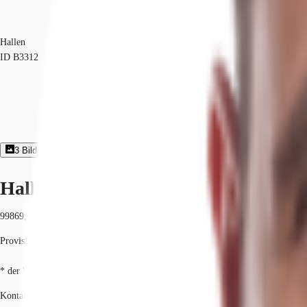
Hallen
ID
B3312
3
Bildergalerie
Exposé herunterladen
Hallen - Schwabhausen - B3312
99869, Schwabhausen, Thüringen
Provisionspflichtig: bei Anmietung 3 Netto-Monatsmieten zzgl. gesetzlicher U
* der Wert kann je nach Vertragslaufzeit variieren.
Kontaktieren Sie uns für den Preis