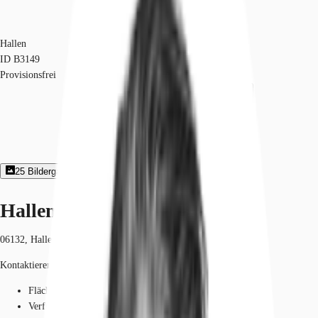
Hallen
ID
B3149
Provisionsfrei
25
Bildergalerie
2
Grundriss
Exposé herunterladen
Hallen - Halle (Saale) - B3149
06132, Halle (Saale), Sachsen-Anhalt
Kontaktieren Sie uns für den Preis
Fläche
1.300 - 7.400 m²
Verfügbarkeit
Sofort