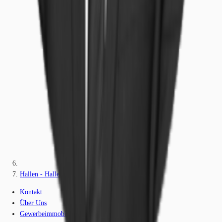
Hallen - Halle (Saale) - B3149
Kontakt
Über Uns
Gewerbeimmobilien-Lexikon