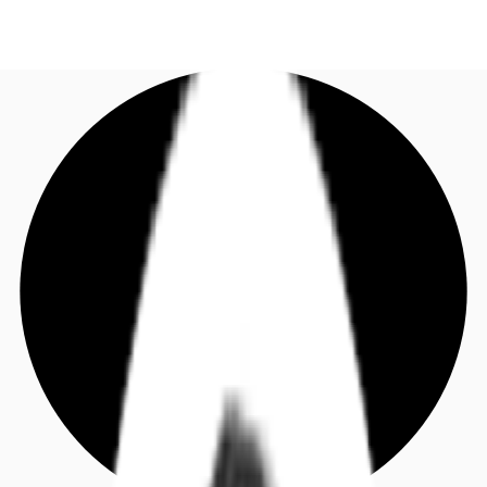
DE
Investieren
Jetzt anrufen
Kontaktieren Sie uns
Marktinformationen
Mehrwert
Coworking
Ihre Ansprechpartner
Favoriten