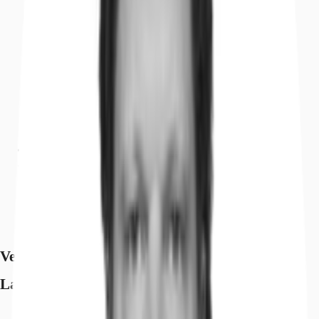
Ausstattung
Lage und Verkehrsanbindung
Grundrisse
Exposé herunterladen
Ihr Kontakt
Anfrage senden
Verfügbare Fläche
Lage und Verkehrsanbindung
Flughafen, Leipzig/Halle, Fahrzeit: 22 min