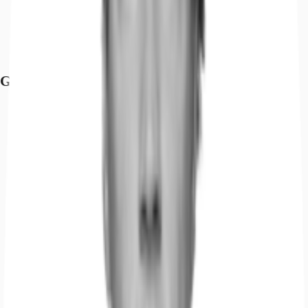
Bundesstraße, B91, Fahrzeit: 1 min
Bundesstraße, B6, Fahrzeit: 7 min
Hauptbahnhof, Halle (Saale), Fahrzeit: 11 min
Bus, Halle-Ammendorf, Linie SEV, Gehzeit: 6 min
Grundrisse