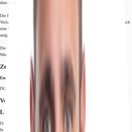
über 14 Rampentore und sowie 2 ebenerdige Zufahrten verfügen.
Die Büroflächen sind als Einbau auf der Mezzanine-Ebene oberhalb der
Verladezone geplant. Je nach Bedarf wäre diese erweiterbar. Im EG wird auch
eine kleine Büroeinheit mit WC vorhanden sein, um den Warenein- und -
ausgang bestmöglich abwickeln zu können.
Die Fertigstellung kann innerhalb von 12 Monaten nach
Mietvertragsunterschrift erfolgen.
Zertifizierungen
Energieausweis
DGNB: Gold
Verfügbare Fläche
Lage und Verkehrsanbindung
Der Standort liegt hervorragend im westlichen Umland von Magdeburg, mit
bester Anbindung an die A 2 und die A 14. Der Standort profitiert von der