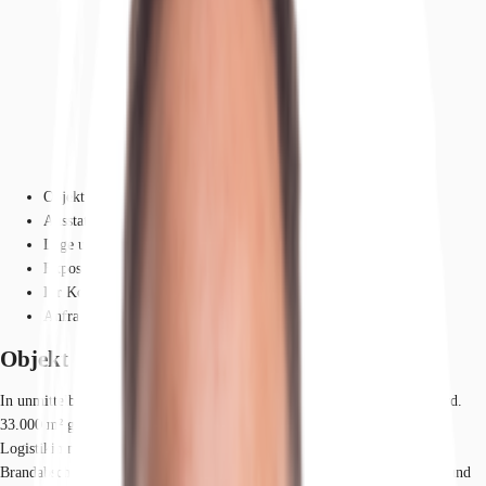
Objekt
Ausstattung
Lage und Verkehrsanbindung
Exposé herunterladen
Ihr Kontakt
Anfrage senden
Objekt
In unmittelbarer Nähe zur Landeshauptstadt Magdeburg wird auf einem rd.
33.000 m² großen Grundstück eine Logistikimmobilie entwickelt. Die
Logistikimmobilie wird knapp 14.400 m² Hallenfläche bieten (2
Brandabschnitte, teilbar ab ca. 6.175 m²) und rd. 10 m hoch sein (UKB) und