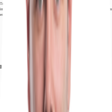
Trimodalität des Standortes Magdeburg. Die Anbindung an die Wasserstraße
im Hafen Magdeburg sowie den dortigen Gleisanschluss ist sehr gut (rd. 20 km
entfernt).
Hafen, Magdeburg, Fahrzeit: 19 min
Flughafen, Leipzig/Halle, Fahrzeit: 66 min
Flughafen, Berlin Brandenburg, Fahrzeit: 86 min
Bundesautobahn, A 2, Fahrzeit: 3 min
Bundesautobahn, A 14, Fahrzeit: 5 min
Bundesstraße, B 1, Fahrzeit: 5 min
Bundesstraße, B 71, Fahrzeit: 7 min
Exposé herunterladen