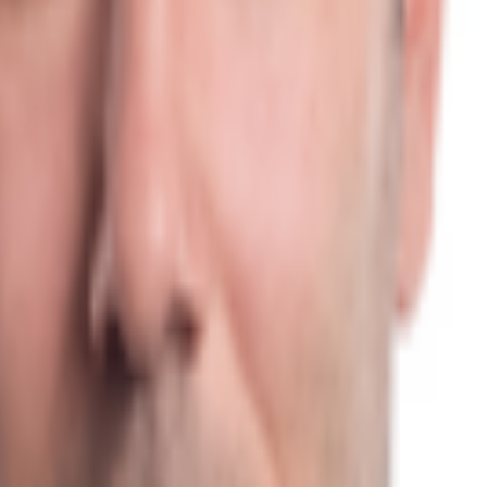
000 m² großen Grundstück eine Logistikimmobilie entwickelt. Die Logistikimm
ezone geplant. Je nach Bedarf wäre diese erweiterbar. Im EG wird auch eine 