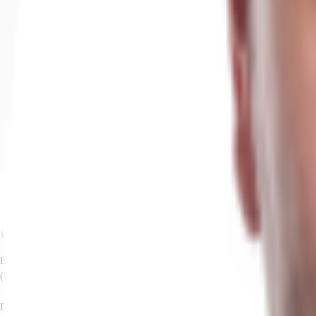
Objekt
Ausstattung
Lage und Verkehrsanbindung
Exposé herunterladen
Ihr Kontakt
Anfrage senden
Objekt
In unmittelbarer Nähe zur Landeshauptstadt Magdeburg wird auf einem rd. 22.
(UKB) und über 9 Rampentore und sowie 1 ebenerdige Zufahrt verfügen.
Die Büroflächen sind als Einbau auf der Mezzanine-Ebene oberhalb der Verlad