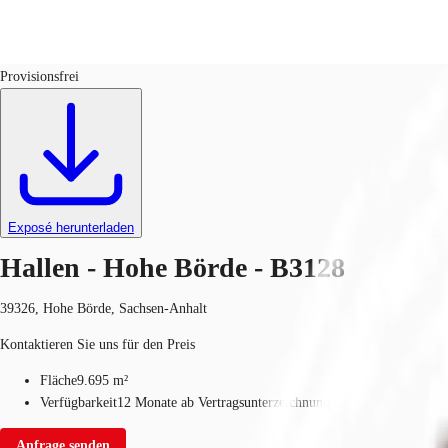
Hallen
ID
B3128
Provisionsfrei
Investieren
Marktinformationen
Mehrwert
C
Exposé herunterladen
Hallen - Hohe Börde - B3128
39326, Hohe Börde, Sachsen-Anhalt
Kontaktieren Sie uns für den Preis
Fläche
9.695 m²
Verfügbarkeit
12 Monate ab Vertragsunterzeichnung
Anfrage senden