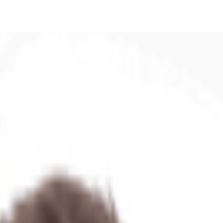
DE
oworking
Ihre Ansprechpartner
Favoriten
Jetzt anru