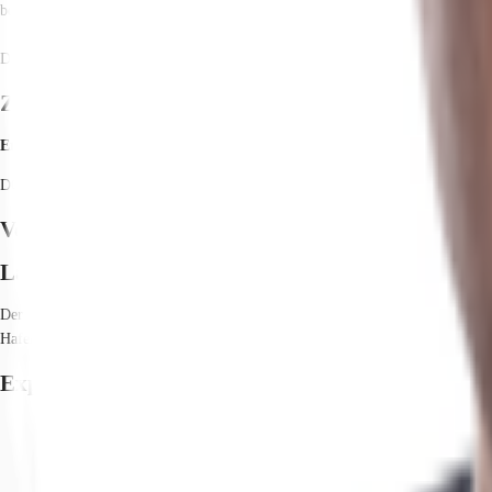
bestmöglich abwickeln zu können.
Die Fertigstellung kann innerhalb von 12 Monaten nach Mietvertragsunterschrif
Zertifizierungen
Energieausweis
DGNB: Gold
Verfügbare Fläche
Lage und Verkehrsanbindung
Der Standort liegt hervorragend im westlichen Umland von Magdeburg, mit bes
Hafen Magdeburg sowie den dortigen Gleisanschluss ist sehr gut (rd. 20 km ent
Exposé herunterladen