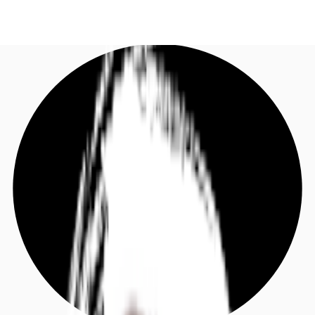
DE
Investieren
Jetzt anrufen
Kontaktieren Sie uns
Marktinformationen
Mehrwert
Coworking
Ihre Ansprechpartner
Favoriten