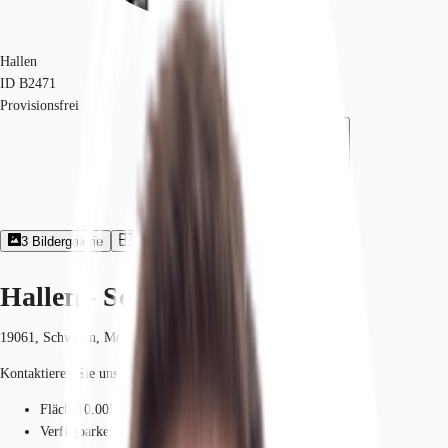
Hallen
ID
B2471
Provisionsfrei
3
Bildergalerie
1
Grundriss
Exposé herunterladen
Hallen - Schwerin - B2471
19061, Schwerin, Mecklenburg-Vorpommern
Kontaktieren Sie uns für den Preis
Fläche
10.005 - 20.009 m²
Verfügbarkeit
12 Monate ab Vertragsunterzeichnung