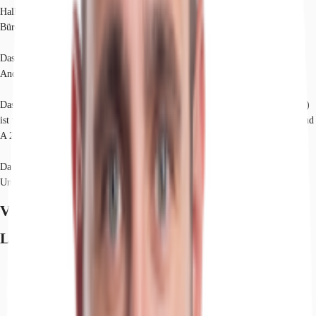
Hallenfläche ist teilbar in 2 x 10.000 m² zzgl. Mezzanine- und
Büro/Sozialflächen je Einheit.
Das Objekt wird rd. 10 m hoch, besprinklert und beheizbar erstellt. Die
Andienung erfolgt über 16 Rampen und 2 ebenerdige Zufahrtstore.
Das Objekt ist verkehrlich sehr gut angebunden. Der BAB-Zubringer (B 321)
ist vierspurig ausgebaut und liegt nur 1 km entfernt. Die Autobahnen A 14 und
A 24 sind jeweils rd. 10 km entfernt.
Das Objekt wird bezugsfertig erstellt sein ca. 10-12 Monate nach MV-
Unterzeichnung.
Verfügbare Fläche
Lage und Verkehrsanbindung
Flughafen, Rostock-Laage, Fahrzeit: 72 min
Flughafen, Hamburg, Fahrzeit: 87 min
Bundesautobahn, A 14, Fahrzeit: 14 min
Bundesautobahn, A 24, Fahrzeit: 14 min