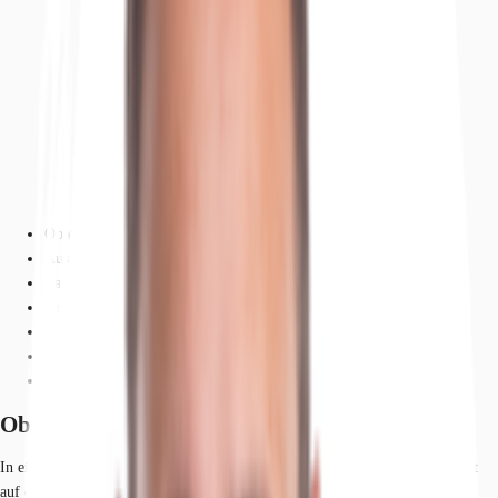
Objekt
Ausstattung
Lage und Verkehrsanbindung
Grundriss
Exposé herunterladen
Ihr Kontakt
Anfrage senden
Objekt
In einem etablierten GI-/GE-Gebiet im Süden der Landeshauptstadt entsteht
auf einem 3,4 ha großen Grundstück eine rd. 20.000 m² große Halle. Die