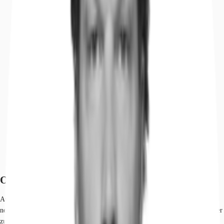
Objekt
Ausstattung
Lage und Verkehrsanbindung
Exposé herunterladen
Ihr Kontakt
Anfrage senden
Objekt
Auf dem Grundstück wird ein Gebäude mit insgesamt ca. 18.300 m² nach
neuestem Standard errichtet. Es entstehen 2 Hallenschiffe, welche einzeln oder
zusammen gemietet werden könne. Auf Ausstattungswünsche kann noch