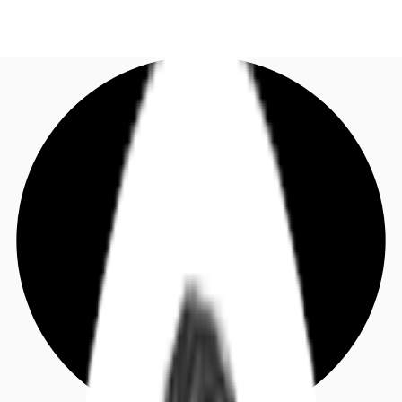
DE
Investieren
Jetzt anrufen
Kontaktieren Sie uns
Marktinformationen
Mehrwert
Coworking
Ihre Ansprechpartner
Favoriten