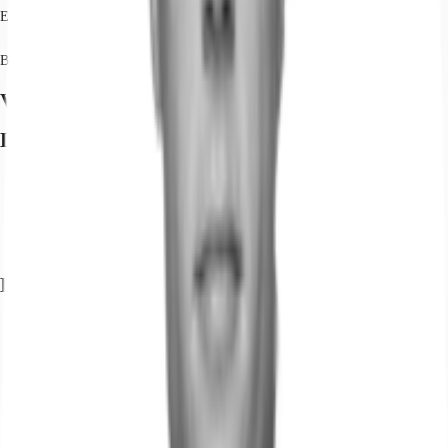
Einfluss genommen werden.
Betriebszeit von 6-22 Uhr ist möglich, kein Nachtverkehr.
Verfügbare Fläche
Lage und Verkehrsanbindung
Flughafen, Leipzig/Halle, Fahrzeit: 11 min
Bundesautobahn, A 14, Fahrzeit: 3 min
Bundesautobahn, A 9, Fahrzeit: 6 min
Bundesstraße, B 6, Fahrzeit: 5 min
Exposé herunterladen