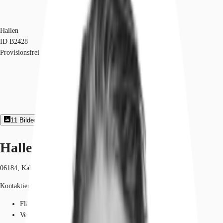
Hallen
ID
B2428
Provisionsfrei
11
Bildergalerie
Exposé herunterladen
Hallen - Kabelsketal - B2428
06184, Kabelsketal, Sachsen-Anhalt
Kontaktieren Sie uns für den Preis
Fläche
7.228 - 14.888 m²
Verfügbarkeit
Sofort