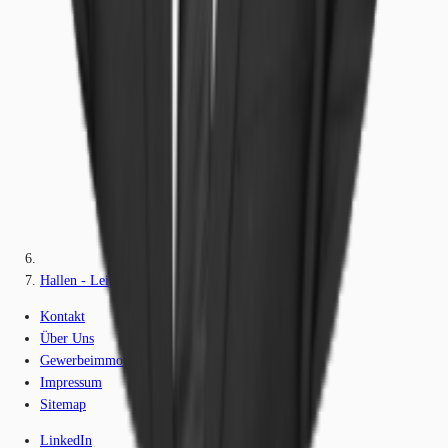
Hallen - Leipzig, Plaußig-Portitz - B1273
Kontakt
Über Uns
Gewerbeimmobilien-Lexikon
Impressum
Sitemap
LinkedIn