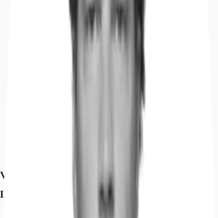
Ausstattung
Lage und Verkehrsanbindung
Exposé herunterladen
Ihr Kontakt
Anfrage senden
Verfügbare Fläche
Lage und Verkehrsanbindung
Flughafen, Leipzig/Halle, Fahrzeit: 19 min