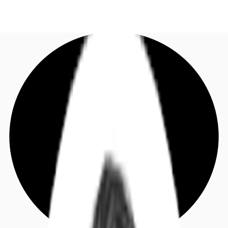
DE
Investieren
Jetzt anrufen
Kontaktieren Sie uns
Marktinformationen
Mehrwert
Coworking
Ihre Ansprechpartner
Favoriten