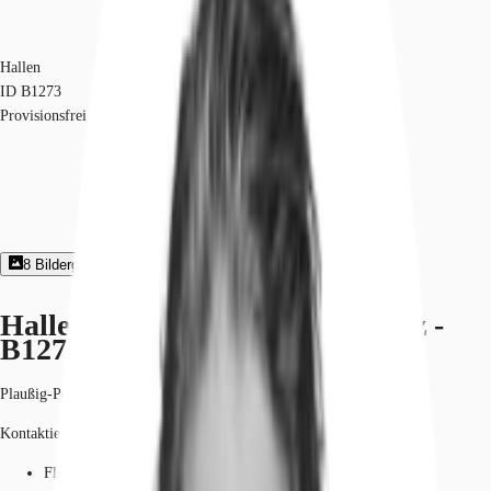
Hallen
ID
B1273
Provisionsfrei
8
Bildergalerie
Exposé herunterladen
Hallen - Leipzig, Plaußig-Portitz -
B1273
Plaußig-Portitz, 04349, Leipzig, Sachsen
Kontaktieren Sie uns für den Preis
Fläche
2.400 m²