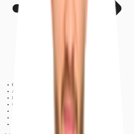
Objekt
Ausstattung
Lage und Verkehrsanbindung
Grundrisse
Exposé herunterladen
Ihr Kontakt
Anfrage senden