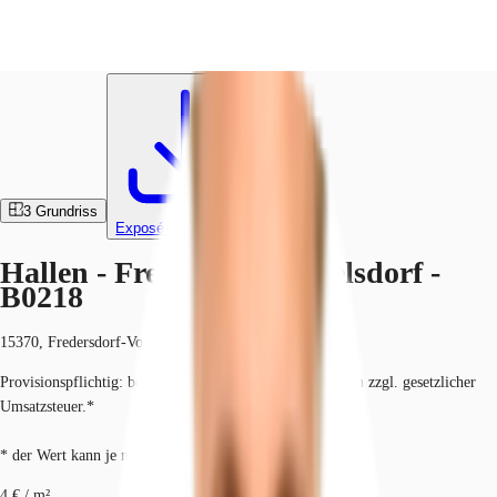
Hallen
ID
B0218
DE
Investieren
Jetzt anrufen
Kontaktieren Sie uns
Marktinformationen
3
Grundriss
Exposé herunterladen
Mehrwert
Hallen - Fredersdorf-Vogelsdorf -
B0218
Coworking
Ihre Ansprechpartner
15370, Fredersdorf-Vogelsdorf, Brandenburg
Provisionspflichtig: bei Anmietung 3 Netto-Monatsmieten zzgl. gesetzlicher
Favoriten
Umsatzsteuer.*
* der Wert kann je nach Vertragslaufzeit variieren.
4 € / m²