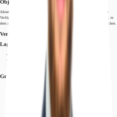
Objekt
Aktuell stehen insgesamt rund 12.215 m² Hallenfläche zur Anmietung zur
Verfügung. Weiterhin bietet das Objekt ein seperates Verwaltungsgebäude, in
dem ausreichend Bürofläche zu Verfügung steht sowie großzügige Freiflächen.
Verfügbare Fläche
Lage und Verkehrsanbindung
Flughafen, Berlin Brandenburg, Fahrzeit: 30 min
Bundesautobahn, A 10, Fahrzeit: 1 min
Bundesstraße, B 5, Fahrzeit: 1 min
Grundrisse