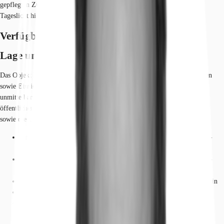
gepflegten Zustand und durch die Fensterfronten gelangt ausreichend
Tageslicht hinein. Die Büroflächen können flexibel unterteilt werden.
Verfügbare Fläche
Lage und Verkehrsanbindung
Das Objekt liegt im Zentrum von Stuttgart. Gastronomische Einrichtungen
sowie Einrichtungen zur Deckung des täglichen Bedarfs befinden sich in
unmittelbarer Nachbarschaft. Es besteht eine optimale Anbindung an den
öffentlichen Personennahverkehr durch die S-Bahnhaltestelle „Stadtmitte“
sowie die U-Bahnhaltestellen „Rathaus“ und „Schlossplatz“.
Hauptbahnhof, Stuttgart (Linie: ICE, RE, IRE, IC, RB, S-Bahn, U-
Bahn, Bus etc.), Gehzeit: 17 min
Hauptbahnhof, Stuttgart (Linie: ICE, RE, IRE, IC, RB, S-Bahn, U-
Bahn, Bus etc.), Fahrzeit: 7 min
U-Bahn, Rathaus (Linie: U1, U2, U4, U9, U11, U14), Gehzeit: 6 min
Bus, Rathaus (Linie: 43, 44, 47), Gehzeit: 6 min
Bundesautobahn, A 8, Fahrzeit: 15 min
Bundesautobahn, A 81 , Fahrzeit: 18 min