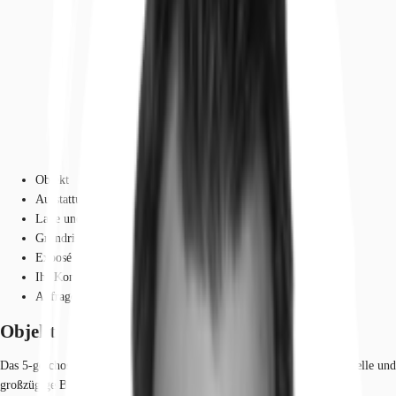
Objekt
Ausstattung
Lage und Verkehrsanbindung
Grundrisse
Exposé herunterladen
Ihr Kontakt
Anfrage senden
Objekt
Das 5-geschossige Gebäude in der Stuttgarter Innenstadt verfügt über helle und
großzügige Büroflächen. Die Räumlichkeiten befinden sich in einem