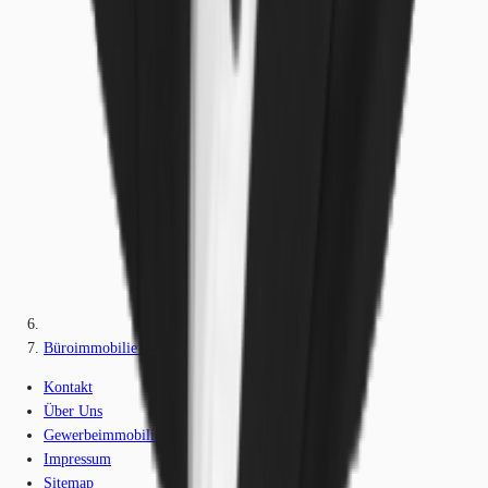
Büroimmobilie - Stuttgart, Mitte - S0906
Kontakt
Über Uns
Gewerbeimmobilien-Lexikon
Impressum
Sitemap