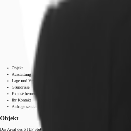
Objekt
Ausstattung
Lage und Verkehrsanbindung
Grundrisse
Exposé herunterladen
Ihr Kontakt
Anfrage senden
Objekt
Das Areal des STEP Stuttgarter Engineering Park in Stuttgart Vaihingen umfas