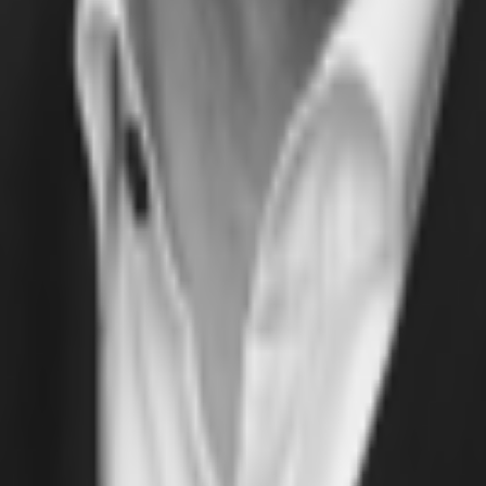
st ca. 110.000 m² Grundstücksfläche im Südwesten von Stuttgart. Im Jahr 2000