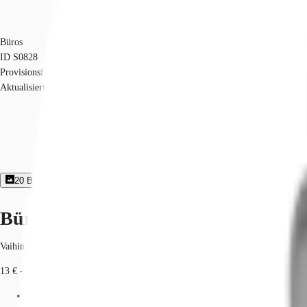
Büros
ID
S0828
Provisionsfrei
Aktualisiert
20
Bildergalerie
4
Grundriss
Exposé herunterladen
Büroimmobilie - Stuttgart, Vaihingen
Vaihingen, 70563, Stuttgart, Baden-Württemberg
13 € - 14 € / m²
Fläche
157 - 2.515 m²