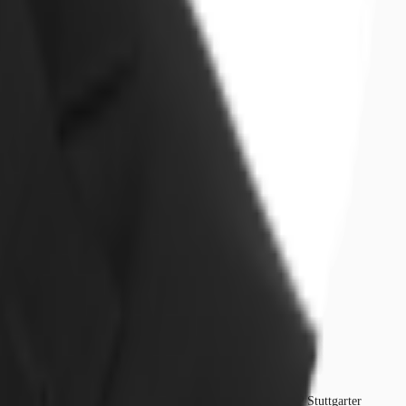
 entstand dieser Technologiepark unter der Regie der STEP Stuttgarter