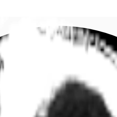
DE
oworking
Ihre Ansprechpartner
Favoriten
Jetzt anru