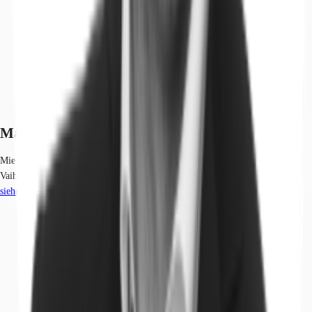
Marktinformationen
Mietmarkt
Vaihingen, Stuttgart
siehe
19
passende Mietobjekte