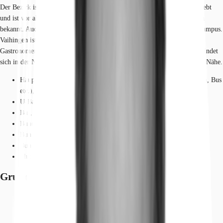
Der Bezirk ist durch die optimale Anbindung für Unternehmen sehr beliebt
und ist vor allem für mehrere Forschungs- und Technologieunternehmen
bekannt. Auch die Universität Stuttgart hat in Vaihingen einen großen Campus.
Vaihingen ist durch die vielen Freizeitmöglichkeiten, Einzelhändler und
Gastronomen ein Standort mit hoher Lebensqualität. Eine Tankstelle befindet
sich in der Nähe. Dienstleister des täglichen Bedarfs befinden sich in der Nähe.
Hauptbahnhof, Stuttgart (ICE, RE, IRE, IC, RB, S-Bahn, U-Bahn, Bus
etc.), Fahrzeit: 12 min
U-Bahn, Wallgraben (U3, U8, U12), Gehzeit: 6 min
Bus, Berufsbildungszentrum (Linie: 8), Gehzeit: 2 min
Bundesautobahn, A 8, Fahrzeit: 9 min
Bundesautobahn, A 81, Fahrzeit: 9 min
Bundesstraße, B 14, Fahrzeit: 6 min
Flughafen, Stuttgart, Fahrzeit: 12 min
Grundrisse