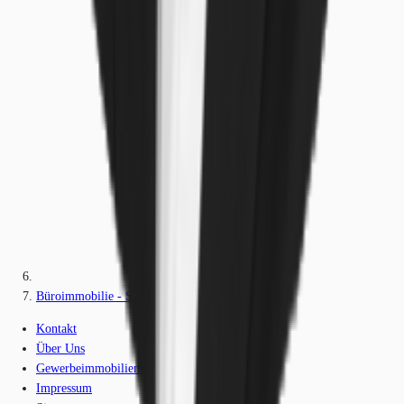
Büroimmobilie - Stuttgart, Vaihingen - S0046
Kontakt
Über Uns
Gewerbeimmobilien-Lexikon
Impressum