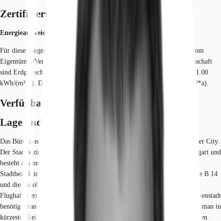
Zertifizierungen
Energieausweis
Für diese Liegenschaft liegt ein Verbrauchsausweis vom 26.08.2020 vom
Eigentümer/Vermieter vor. Die wesentlichen Energieträger der Liegenschaft
sind Erdgas schwer, Strom. Der Endenergieverbrauch Strom beträgt 41.00
kWh/(m²*a). Der Endenergieverbrauch Wärme beträgt 82.00 kWh/(m²*a).
Verfügbare Fläche
Lage und Verkehrsanbindung
Das Bürohaus befindet sich im Stadtteil Vaihingen südlich der Stuttgarter City.
Der Stadtbezirk Vaihingen liegt südwestlich der Landeshauptstadt Stuttgart und
besteht aus insgesamt zwölf Stadtteilen. Vaihingen ist der flächengrößte
Stadtbezirk in Stuttgart und mit direkter Anbindung an die Bundesstraße B 14
und die Autobahnen A 8 und A 81 optimal zu erreichen. Den Stuttgarter
Flughafen erreicht man in nur 14 Minuten mit dem PKW und in die Innenstadt
benötigt man ebenfalls nur 20 Minuten. Mit der S- und U-Bahn gelangt man in
kürzester Zeit in Richtung Stuttgarter Innenstadt oder Richtung Böblingen.