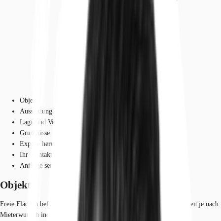
Objekt
Ausstattung
Lage und Verkehrsanbindung
Grundrisse
Exposé herunterladen
Ihr Kontakt
Anfrage senden
Objekt
Freie Flächen befinden sich 1. und 2. OG des Gebäudes. Diese können je nach
Mieterwunsch individuell aufgeteilt werden.