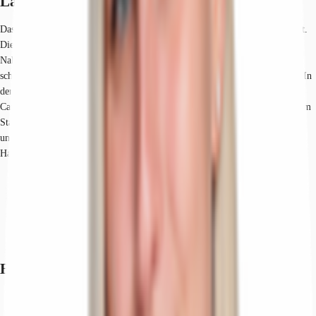
Lage und Verkehrsanbindung
Das Objekt liegt im lebendigen Stadtteil Schoppershof, nördlich der Altstadt.
Diese Lage bietet eine hervorragende Anbindung an den öffentlichen
Nahverkehr, mit Straßenbahn- und Buslinien in unmittelbarer Nähe, die
schnelle Verbindungen in die Innenstadt und andere Stadtteile ermöglichen. In
der Umgebung finden sich zahlreiche Einkaufsmöglichkeiten, gemütliche
Cafés und vielfältige Restaurants, die den Alltag bereichern. Die Nähe zu dem
Stadtpark und dem Marienbergpark bietet zudem grüne Oasen zur Erholung
und Freizeitgestaltung. Durch die gute Erreichbarkeit der
Hauptverkehrsstraßen ist die Merianstraße 34 auch für Pendler ideal gelegen.
Hauptbahnhof, Nürnberg, Fahrzeit: 7 min
U-Bahn, Nordostbahnhof, U2/3, Gehzeit: 3 min
Bundesautobahn, A 3, Fahrzeit: 12 min
Bundesautobahn, A 73, Fahrzeit: 15 min
Flughafen, Nürnberg, Fahrzeit: 10 min
Exposé herunterladen