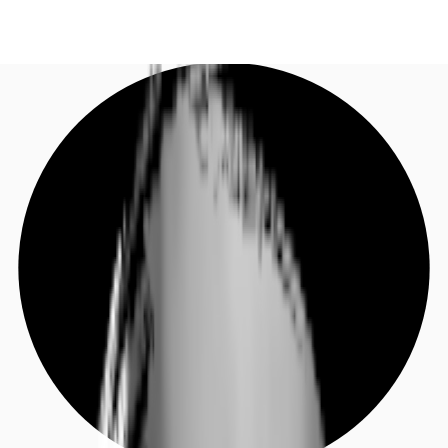
DE
Investieren
Jetzt anrufen
Kontaktieren Sie uns
Marktinformationen
Mehrwert
Coworking
Ihre Ansprechpartner
Favoriten