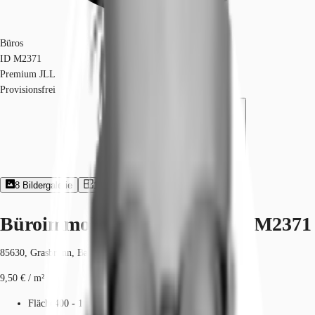
Büros
ID
M2371
Premium JLL
Provisionsfrei
8
Bildergalerie
1
Grundriss
Exposé herunterladen
Büroimmobilie - Grasbrunn - M2371
85630, Grasbrunn, Bayern
9,50 € / m²
Fläche
400 - 13.531 m²