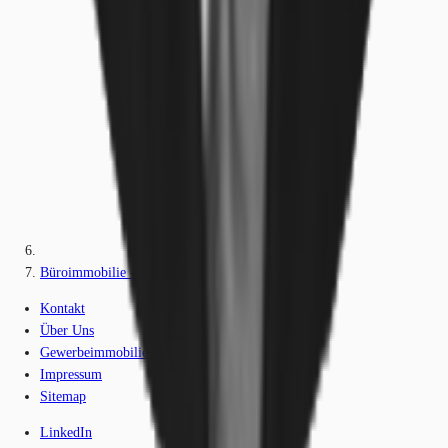
Büroimmobilie - Grasbrunn - M2371
Kontakt
Über Uns
Gewerbeimmobilien-Lexikon
Impressum
Sitemap
LinkedIn