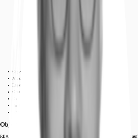
Objekt
Ausstattung
Lage und Verkehrsanbindung
Grundriss
Exposé herunterladen
Ihr Kontakt
Anfrage senden
Objekt
READY SPACE ist bereit für Neues. Denn das intelligente Konzept basiert auf