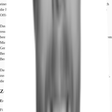
einer individuellen Multi-Use-Struktur. Durch flexible Teilbarkeit lassen sich
die Flächen an unterschiedlichste Nutzungen anpassen. Von modernen Open
Office Konzepten, klassischen Kombi-Büros oder Innovation Labs.
Das Objekt verleiht effizienten Büroflächen einen smarten Charakter. Das
ressourcenschonende Konzept setzt auf die clevere Wiederverwendung
bestehender Infrastrukturen. Neben dieser nachhaltigen Ausrichtung profitieren
Mieter von hellen Räumen, begrünten Ruhezonen sowie kommunikativen
Gemeinschaftsflächen mit Barista Bar, Working Lounge und Open-Air-
Bereichen. Moderne Teeküchen und umlaufende Balkone sind weitere
Bestandteile der komfortablen Ausstattung.
Dank vorhandener Infrastruktur stehen bezugsfertige Flächen ohne
zusätzlichen Installationsaufwand bereit. Eine intelligente Ressourcennutzung,
die sich für unterschiedlichste Zwecke eignet.
Zertifizierungen
Energieausweis
Für diese Liegenschaft liegt ein Bedarfsausweis vom 27.09.2022 vom