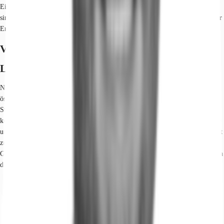
Eigentümer/Vermieter vor. Die wesentlichen Energieträger der Liegenschaft
sind Gas, Strom. Der Endenergiebedarf Strom beträgt 28.00 kWh/(m²*a). Der
Endenergiebedarf Wärme beträgt 100.00 kWh/(m²*a).
Verfügbare Fläche
Lage und Verkehrsanbindung
Nah zur Isarmetropole und nicht weit von den Alpen: Rund 14 Kilometer
östlich des Zentrums von München gelegen, bündelt das Objekt essenzielle
Standortvorteile. Ob ÖPNV, PKW oder Fahrrad – Ready Space bietet
komfortablen Anschluss an die S-Bahn-Station Vaterstetten, die Autobahn A99
und das Münchner Radlnetz. Der ruhige Standort in grüner Umgebung verfügt
zudem über ein breites Angebot an Geschäften, Supermärkten und
Gastronomie. Nicht zuletzt ist der Standort auch steuerlich äußerst attraktiv, da
der Gewerbesteuerhebesatz mit 290 % weit unter dem Münchens liegt.
Hauptbahnhof, München, Fahrzeit: 31 min
S-Bahn, Vaterstetten, S4/6, Gehzeit: 9 min
Bus, Neukeferloh, Bretonisch. Ring, Linie 240, Gehzeit: 5 min
Bundesautobahn, A 99, Fahrzeit: 4 min