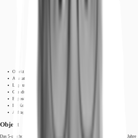
Objekt
Ausstattung
Lage und Verkehrsanbindung
Grundrisse
Exposé herunterladen
Ihr Kontakt
Anfrage senden
Objekt
Das 5-geschossige Gebäude (UG, EG, 1. OG, 2. OG und DG) wurde im Jahre