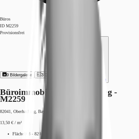
Büros
ID
M2259
Provisionsfrei
9
Bildergalerie
3
Grundriss
Exposé herunterladen
Büroimmobilie - Oberhaching -
M2259
82041, Oberhaching, Bayern
13,50 € / m²
Fläche
168 - 820 m²