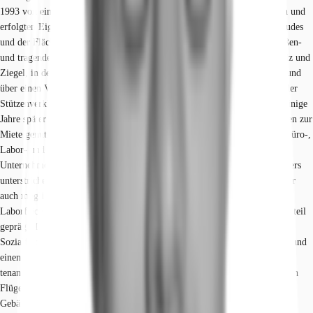
1993 von einem lokalen Bauträger fertiggestellt. Aufgrund des geplanten und
erfolgten Eigenbedarfs legte man großen Wert auf die Qualität des Gebäudes
und der Flächen. Dies spiegelt sich unter anderem im Stahlbeton der Außen-
und tragenden Innenwände, in der gedämmten Dachkonstruktion aus Holz und
Ziegel, in der Fassade – welche partiell aus Natursteinelementen besteht und
über einen Vollwärmeschutz verfügt – und in den Aluminiumelementen der
Stützenverkleidungen und Fenstern wider. Nach Auszug des Bauträgers einige
Jahre später wurde das Gebäude fortan von unterschiedlichen Unternehmen zur
Miete genutzt und bietet mittlerweile einen spannenden Flächenmix aus Büro-,
Labor- und Lagerflächen. Demnach ist es insbesondere für Life-Science-
Unternehmen äußerst attraktiv, was durch die Nutzung des aktuellen Mieters
unterstrichen wird. Eine anderweitige oder klassische Büronutzung ist aber
auch möglich. Während sich im Erd- und 1. Obergeschoss hauptsächlich
Laborflächen befinden, sind das 2. Ober- und Dachgeschoss durch Büroanteil
geprägt. Im Untergeschoss befinden sich derzeit ausschließlich Lager- und
Sozialflächen (u.a. eine Kantine). Alle Etagen sind über das Treppenhaus und
einen Aufzug miteinander verbunden. Daher ist eine Anmietung als single
tenant des ganzen Gebäudes, aber auch einzelner Geschosse oder der beiden
Flügel (West und Ost) separat möglich. Die technischen Eigenschaften des
Gebäudes sind entsprechend auf die laborlastige Nutzung ausgelegt: