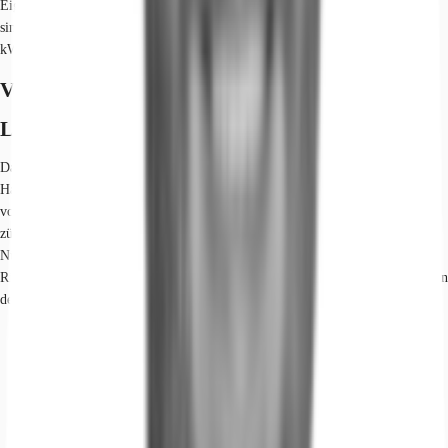
Eigentümer/Vermieter vor. Die wesentlichen Energieträger der Liegenschaft
sind Fernwärme, Strom. Der Endenergieverbrauch Strom beträgt 292.00
kWh/(m²*a). Der Endenergieverbrauch Wärme beträgt 86.00 kWh/(m²*a).
Verfügbare Fläche
Lage und Verkehrsanbindung
Das Objekt ist in Oberhaching, ca. 10 km südlich von München, gelegen. Die
Haltestelle „Furth“ der S-Bahn-Linien S3 und S7 ist nur wenige Gehminuten
vom Objekt entfernt. Über die Autobahn A 995 (Ostumgehung), erreicht man
zügig die Innenstadt, die Autobahnen A 8 Richtung Salzburg, A 9 Richtung
Nürnberg sowie den Flughafen München und das Messegelände München
Riem. Geschäfte des täglichen Bedarfs, Hotels und Restaurants befinden sich in
der näheren Umgebung und sind fußläufig schnell erreichbar.
Hauptbahnhof, München, Fahrzeit: 25 min
U-Bahn, Furth (b. Deisenhofen), Linien S3/S7, Gehzeit: 7 min
Bus, Furt, Linie 227, Gehzeit: 4 min
Bundesautobahn, A 995, Fahrzeit: 4 min
Bundesautobahn, A 8, Fahrzeit: 7 min
Flughafen, München, Fahrzeit: 40 min