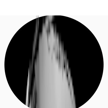
DE
Investieren
Jetzt anrufen
Kontaktieren Sie uns
Marktinformationen
Mehrwert
Coworking
Ihre Ansprechpartner
Favoriten