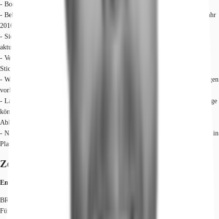
- Bodentraglast: 5 kN/m² (500 kg/m²) in allen Geschossen
- Belüftung Laborflächen (m³/h): Zu-/Abluft 8.300; vorkonditioniert; Baujahr
2016
- Sicherheitsstufen Laborflächen: S1 und Bio2 von der Behörde für den
aktuellen Mieter genehmigt
- Verfügbare Gase: Gasleitungen über 4 getrennte Leitungssysteme für
Stickstoff, Kohlenstoffdioxid und ggf. Sauerstoff vorhanden
- Wasseranschlüsse: Wasserenthärtungsanlage (Salz) und 2 Reinstwasseranlagen
vorhanden
- Laborinventar: festinstallierte Labormöbel, Hängeschränke und Laborabzüge
können übernommen werden. Ebenso die hochwertige Laborzu- und
Abluftanlage
- Nachhaltigkeitszertifikat nach BREEAM mit dem Gütesiegel „Gut“ aktuell in
Planung
Zertifizierungen
Energieausweis
BREEAM: Good
Für diese Liegenschaft liegt ein Verbrauchsausweis vom 20.10.2023 vom