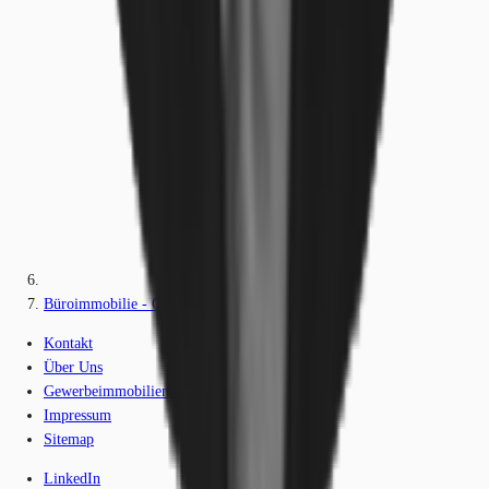
Büroimmobilie - Oberhaching - M2259
Kontakt
Über Uns
Gewerbeimmobilien-Lexikon
Impressum
Sitemap
LinkedIn