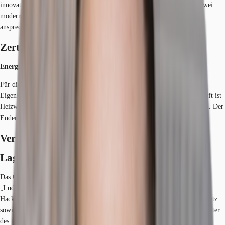
innovativen, anspruchsvollen, leichten und transparenten Architektur. Zwei
moderne Foyerbereiche mit repräsentativen Steinböden runden dieses
ansprechende Erscheinungsbild der Immobilie ab.
Zertifizierungen
Energieausweis
Für diese Liegenschaft liegt ein Bedarfsausweis vom 27.06.2016 vom
Eigentümer/Vermieter vor. Der wesentliche Energieträger der Liegenschaft ist
Heizwerk, fossil. Der Endenergiebedarf Strom beträgt 55.30 kWh/(m²*a). Der
Endenergiebedarf Wärme beträgt 97.30 kWh/(m²*a).
Verfügbare Fläche
Lage und Verkehrsanbindung
Das Objekt befindet sich in westlicher Innenstadtlage, im Stadtteil
„Ludwigsvorstadt-Isarvorstadt“, zwischen der Donnersberger- und
Hackerbrücke. Über den Mittleren Ring sind alle umliegenden Autobahnnetz
sowie der Flughafen München schnell und bequem zu erreichen. Dienstleister
des täglichen Bedarfs befinden sich in der Nähe.