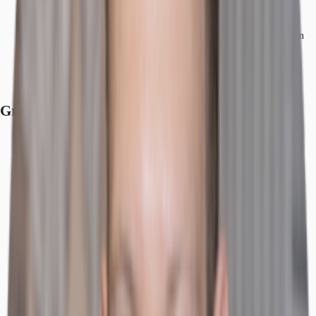
Hauptbahnhof, Hauptbahnhof, Fahrzeit: 2 min
S-Bahn, Hackerbrücke, Stammstrecke, Linien S1-S8, Gehzeit: 6 min
Bundesautobahn, A 96, Fahrzeit: 15 min
Bundesautobahn, A 95, Fahrzeit: 24 min
Flughafen, München, Fahrzeit: 44 min
Grundriss