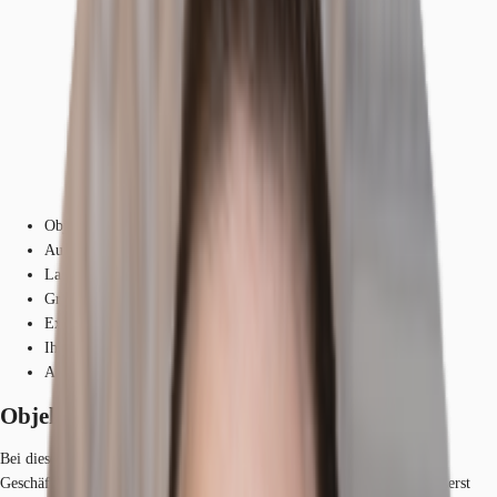
Objekt
Ausstattung
Lage und Verkehrsanbindung
Grundriss
Exposé herunterladen
Ihr Kontakt
Anfrage senden
Objekt
Bei dieser Liegenschaft handelt es sich um ein modernes Büro- und
Geschäftshaus im eleganten 5 bis 6-geschossigen Neubau, mit einer äußerst