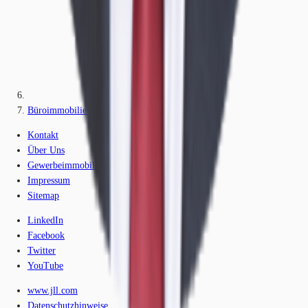
Büroimmobilie - München, Maxvorstadt - M2164
Kontakt
Über Uns
Gewerbeimmobilien-Lexikon
Impressum
Sitemap
LinkedIn
Facebook
Twitter
YouTube
www.jll.com
Datenschutzhinweise