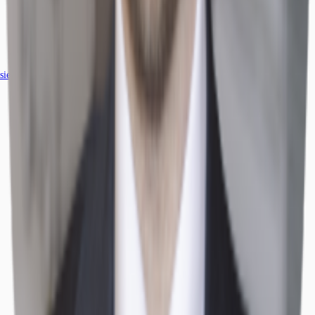
siehe
22
passende Mietobjekte