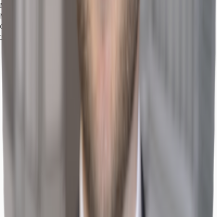
Mietmarkt
Maxvorstadt, München
Gew. Ø-Miete
31,80 € / m²