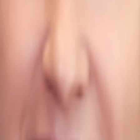
ach Nordost durch die Sandstraße eingerahmt wird und im Süden sowie im West
verfügbarer Lokschuppen mit ca. 8m Deckenhöhen und ein ehem. Restaurant sow
äude eignet sich auch hervorragend als solitäres Bürogebäude. Das Restauran
spielhaus vis-a-vis zur Verfügung.