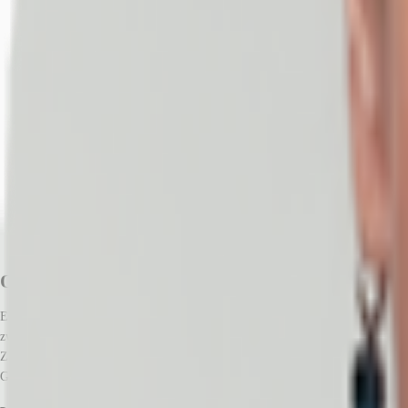
Objekt
Ausstattung
Lage und Verkehrsanbindung
Exposé herunterladen
Ihr Kontakt
Anfrage senden
Objekt
Es handelt sich um ein rd. 1.400 m² großes Eckgrundstück, welches von Süd n
zwei Bestandsgebäude auf dem Grundstück. Zum einem befindet sich ein noch 
Zimmern (ehem. Bürogebäude der Deutschen Bahn) auf dem Grundstück. Das Geb
Geschoss. Parkplätze stehen ausreichend im Parkhaus des Staatstheaters / Schau