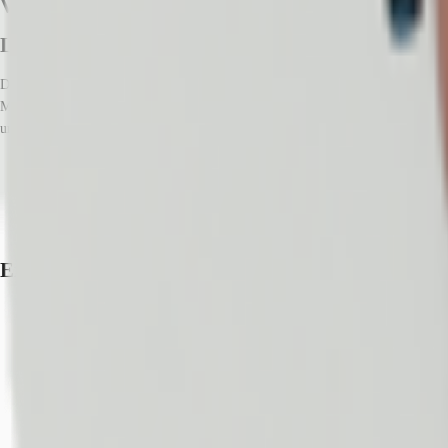
Verfügbare Fläche
Lage und Verkehrsanbindung
Das Objekt befindet sich in zentraler Lage und verfügt durch die hervorragen
Minuten entfernt und der Hauptbahnhof ist in ca. 5 Minuten zu Fuß erreichbar
und der Möglichkeit verschiedenste Geschäftskonzepte zu verwirklichen.
Hauptbahnhof, Nürnberg, Gehzeit: 5 min
Bus, Bushaltestelle Opernhaus Buslinien N6, N7, N9, N10, Gehzeit: 5 
Bundesautobahn, A 73, Fahrzeit: 4 min
Flughafen, Nürnberg, Fahrzeit: 17 min
Exposé herunterladen