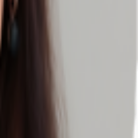
 PKW ebenso optimal wie mit dem öffentlichen Nahverkehr (U-Bahnhof ist 3
n besticht diese Immobilie mit zentraler Lage, perfekter Verkehrsanbindung