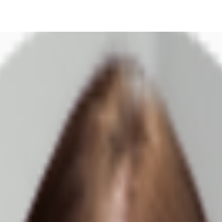
DE
oworking
Ihre Ansprechpartner
Favoriten
Jetzt anru
und Engere Innenstadt - M2087