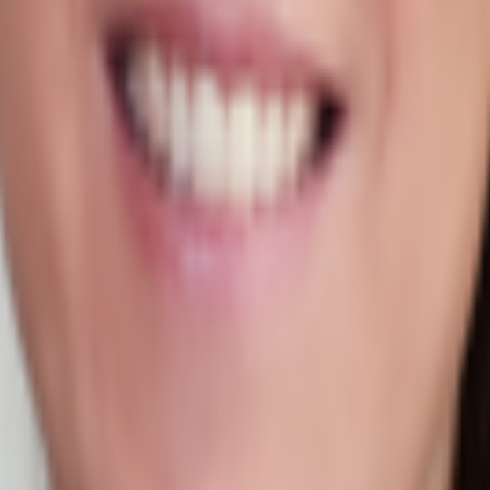
de Lage über eine ausgezeichnete Infrastruktur. So ist die Anbindung mit dem
). In direkter Nachbarschaft zum Nürnberger Hauptbahnhof und der Oper gelege
min