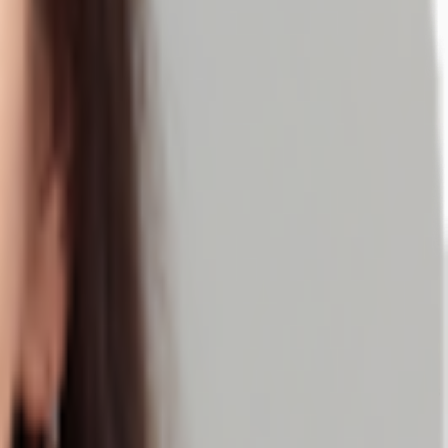
en durch die Gleisanlagen der Deutschen Bahn begrenzt wird. Es existieren
ie ein geplantes und genehmigtes, nicht ausgeführtes Hotel mit ca. 24
t besitzt eine Gastro-Außenfläche sowie Ausbaureserven über ein komplettes