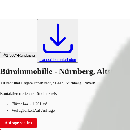
Büros
ID
M2087
Provisionsfrei
Investieren
Marktinformationen
Mehrwert
C
1
360º-Rundgang
Exposé herunterladen
Büroimmobilie - Nürnberg, Altstadt 
Altstadt und Engere Innenstadt, 90443, Nürnberg, Bayern
Kontaktieren Sie uns für den Preis
Fläche
144 - 1.261 m²
Verfügbarkeit
Auf Anfrage
Anfrage senden