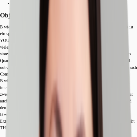
Anfrage senden
Objekt
B wie BRUCKLYN. Das neue Quartier BRUCKLYN im Süden Erlangens ist
ein spannender Ort für moderne Wohn- und Officekonzepte wie exklusive
YOUNG RESIDENCIALS ® und spektakuläre Co-Working-Facilitys mit
vielen Möglichkeiten zu integriertem Wohnen und Arbeiten. Aus der
sinnvollen Verbindung der einzelnen Gebäude entsteht hier ein einzigartiges
Quartier, das alles für das tägliche Leben bietet: Erlebnisgastronomie, Chill-
out-Areas, Preventive-Health-Care-Center und vieles mehr. Hier vernetzen sich
Communitys und es entsteht ein positives Lebensgefühl.
B wie Business. Als Patentmetropole lockt Erlangen nationale wie
internationale Erfindergeister. Und durch die im ReutersRanking mit dem
zweiten Platz für Innovation ausgezeichnete Friedrich-Alexander-Universität
auch aufstrebende junge Studenten mit hohen Ansprüchen an sich selbst und
den eigenen Lifestyle.
B wie Bedürfnis. Höchste Qualität, ausgezeichneter Service, durchdachte
Extras und Exklusivität in Sachen Lage, Design und Ausstattung – dafür steht
THE PLACE TO B.