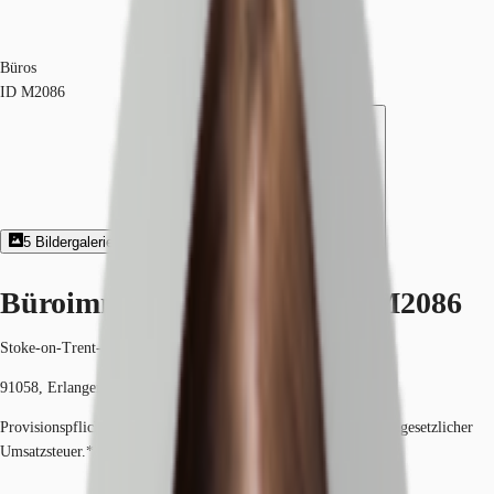
Büros
ID
M2086
5
Bildergalerie
4
Grundriss
Exposé herunterladen
Büroimmobilie - Erlangen - M2086
Stoke-on-Trent-Straße 5
91058, Erlangen, Bayern
Provisionspflichtig: bei Anmietung 3 Netto-Monatsmieten zzgl. gesetzlicher
Umsatzsteuer.*