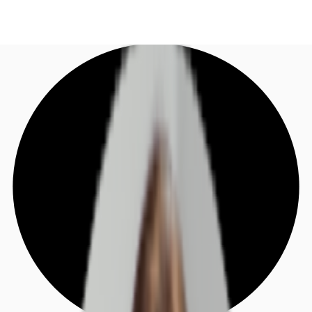
DE
Investieren
Jetzt anrufen
Kontaktieren Sie uns
Marktinformationen
Mehrwert
Coworking
Ihre Ansprechpartner
Favoriten