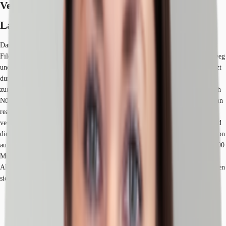
Verfügbare Fläche
Lage und Verkehrsanbindung
Das Brucklyn Quartier im Stadtteil Bruck im Süden Erlangens ist ein echtes
Filetstück im strategischen Dreieck zwischen der Kreuzung Frankenschnellweg
und Autobahn sowie Siemens Campus und Universität. Es besticht schon jetzt
durch eine sehr gute Verkehrsanbindung: 1 km bis zur Autobahn, 200 m bis
zur S-Bahn, nur gute 5 Minuten bis ins Zentrum und ca. 20 Minuten bis nach
Nürnberg. Außerdem wird in den nächsten Jahren die sogenannte Umlaufbahn
realisiert, die den Erlanger Süden noch besser mit der ganzen Region
verbinden wird. Topunternehmen wie die Areva GmbH, Siemens, Adidas und
die Schaeffler AG befinden sich in unmittelbarer Nähe und machen die Region
auf Jahrzehnte zukunftssicher. Bis zum Jahr 2030 investiert allein Siemens 500
Mio. Euro in das Projekt Siemens Campus und bündelt hier seine weltweiten
Aktivitäten in der Medizintechnik. Dienstleister des täglichen Bedarfs befinden
sich in der Nähe.
Bus, Bushaltestelle Bruck/Kanalstr. Buslinien 285, Gehzeit: 2 min
Bundesautobahn, A 73, Fahrzeit: 6 min
Bundesautobahn, A 3, Fahrzeit: 4 min