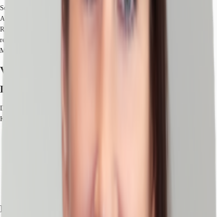
Somit bietet das Objekt die optimale Voraussetzungen für ein angenehmes
Arbeitsklima und zufriedene Mitarbeiter. Die nahegelegene Hallerwiese bietet
Raum für Erholung in der Mittagspause. Das Objekt überzeugt mit einem
repräsentativen Eingangsbereich. Das Treppenhaus besteht aus hochwertigem
Marmorbelag.
Verfügbare Fläche
Lage und Verkehrsanbindung
Das imposante Anwesen ist zentral gelegen mit Blick auf die historische
Kaiserburg. Dienstleister des täglichen Bedarfs befinden sich in der Nähe.
Hauptbahnhof, Nürnberg, Fahrzeit: 4 min
U-Bahn, Weißer Turm, U1, Gehzeit: 6 min
Bus, Obere Turnstr. Buslinie 13, Gehzeit: 4 min
Bundesautobahn, A 73, Fahrzeit: 8 min
Bundesstraße, B 8, Fahrzeit: 7 min
Flughafen, Nürnberg, Fahrzeit: 16 min
Exposé herunterladen