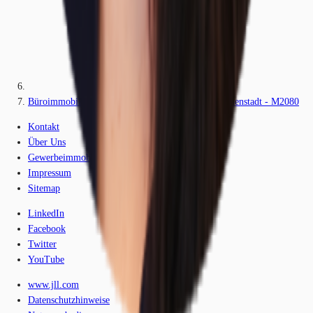
Büroimmobilie - Nürnberg, Altstadt und Engere Innenstadt - M2080
Kontakt
Über Uns
Gewerbeimmobilien-Lexikon
Impressum
Sitemap
LinkedIn
Facebook
Twitter
YouTube
www.jll.com
Datenschutzhinweise