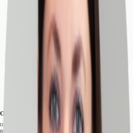
Objekt
Ausstattung
Lage und Verkehrsanbindung
Exposé herunterladen
Ihr Kontakt
Anfrage senden
Objekt
Das Objekt ist unterteilt in den 1887 errichteten Altbau, sowie ein modernes
Bürohaus und liegt im westlichen Zentrum Nürnbergs direkt am Altstadtring.