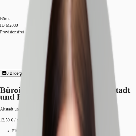
Büros
ID
M2080
Provisionsfrei
8
Bildergalerie
Exposé herunterladen
Büroimmobilie - Nürnberg, Altstadt
und Engere Innenstadt - M2080
Altstadt und Engere Innenstadt, 90429, Nürnberg, Bayern
12,50 € / m²
Fläche
400 m²