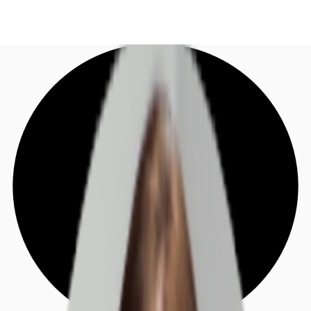
DE
Investieren
Jetzt anrufen
Kontaktieren Sie uns
Marktinformationen
Mehrwert
Coworking
Ihre Ansprechpartner
Favoriten