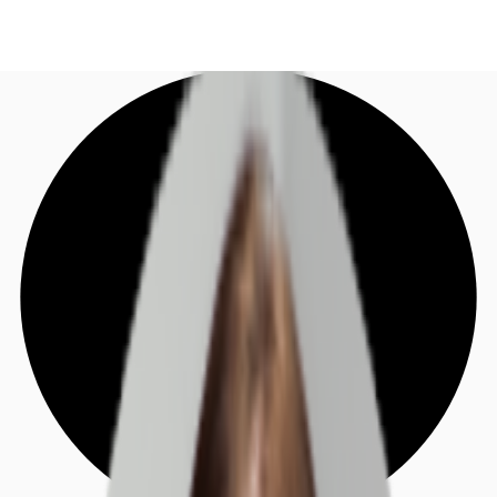
DE
Investieren
Jetzt anrufen
Kontaktieren Sie uns
Marktinformationen
Mehrwert
Coworking
Ihre Ansprechpartner
Favoriten