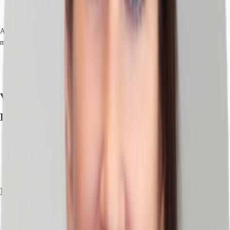
Auch ein reiner Grundstückskauf des ca. 6.400 m² großen Grundstücks ist
möglich. Ein B-Plan (Gewerbegebiet) ist bereits vorhanden.
Verfügbare Fläche
Lage und Verkehrsanbindung
Bus, Bushaltestelle Vershofenstr. Buslinien 179, Gehzeit: 5 min
Bundesautobahn, A 73, Fahrzeit: 13 min
Bundesstraße, B 8, Fahrzeit: 1 min
Flughafen, Nürnberg, Fahrzeit: 23 min
Exposé herunterladen