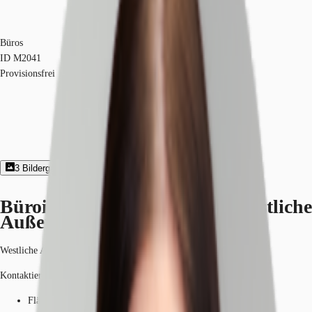
Büros
ID
M2041
Provisionsfrei
3
Bildergalerie
Exposé herunterladen
Büroimmobilie - Nürnberg, Westliche
Außenstadt - M2041
Westliche Außenstadt, 90431, Nürnberg, Bayern
Kontaktieren Sie uns für den Preis
Fläche
16.400 m²