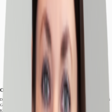
Objekt
Lage und Verkehrsanbindung
Exposé herunterladen
Ihr Kontakt
Anfrage senden
Objekt
Die geplante Liegenschaft mit ca. 16.400 m² Bruttogrundfläche, verteilt auf 6
Geschossen. wird zur Vermietung oder Kauf angeboten.
Kaufpreis: 4,92 Mio. € (auf Basis der genehmigten BGF von 16.400 m²)