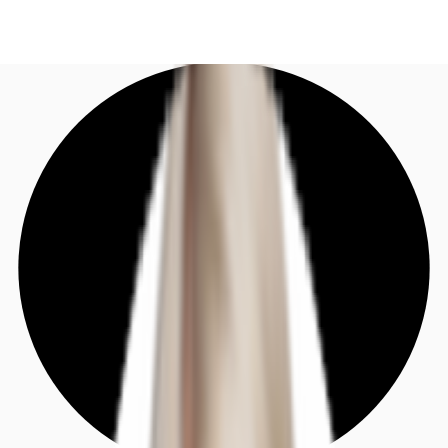
DE
Investieren
Jetzt anrufen
Kontaktieren Sie uns
Marktinformationen
Mehrwert
Coworking
Ihre Ansprechpartner
Favoriten