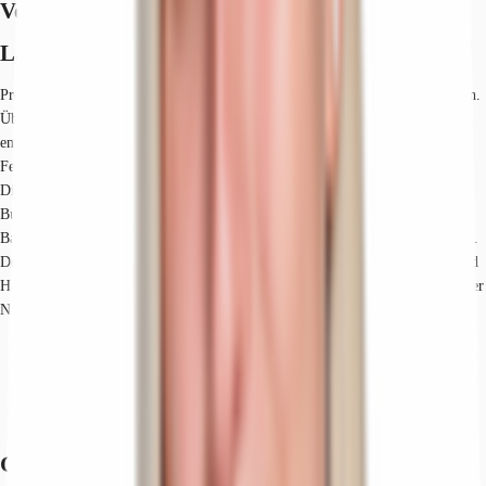
Verfügbare Fläche
Lage und Verkehrsanbindung
Profitieren Sie von der unmittelbaren Nähe zum Flughafen und zur Autobahn.
Über die Autobahnausfahrt der A3„Nürnberg Nord“, ca. 2 Autominuten
entfernt, besteht eine perfekte Anbindung an das überregionale
Fernstraßennetz. Der Airport Nürnberg ist nur ca. 8 Autominuten entfernt.
Direkt vor der Türo und im Areal des Nordostparks befinden sich
Bushaltestellen mit Anbindung an das städtische U-Bahn-Netz und die U-
Bahnstation „Herrnhütte“ erreicht man in ca. 1 km oder wenigen Busminuten.
Der Nordostpark liegt ca. 15 Autominuten vom Nürnberger Stadtzentrum und
Hauptbahnhof entfernt. Dienstleister des täglichen Bedarfs befinden sich in der
Nähe.
Hauptbahnhof, Nürnberg, Fahrzeit: 20 min
Bus, Nordostpark Ost, Buslinien 30, 31, Gehzeit: 5 min
Bundesautobahn, A 3, Fahrzeit: 3 min
Flughafen, Nürnberg, Fahrzeit: 9 min
Grundrisse