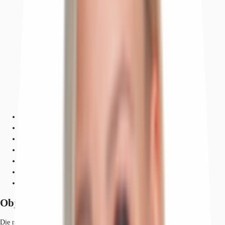
Objekt
Ausstattung
Lage und Verkehrsanbindung
Grundrisse
Exposé herunterladen
Ihr Kontakt
Anfrage senden
Objekt
Die neuwertigen Mietflächen befinden sich im Nordostpark, der moderne