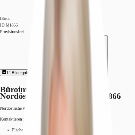
Büros
ID
M1866
Provisionsfrei
12
Bildergalerie
3
Grundriss
Exposé herunterladen
Büroimmobilie - Nürnberg,
Nordöstliche Außenstadt - M1866
Nordöstliche Außenstadt, 90411, Nürnberg, Bayern
Kontaktieren Sie uns für den Preis
Fläche
180 - 1.589 m²