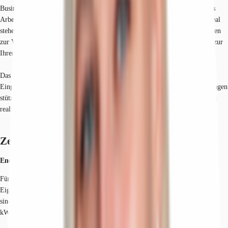
Businesspark verfügt über viele grüne Erholungszonen und bietet alles was
Arbeit und Alltag für die Mitarbeiter und Kunden erleichtert. Auf dem Areal
stehen Ihnen neben hochwertigen Büroflächen auch ebenerdige Lagerflächen
zur Verfügung – machen Sie diese komfortable Kombinationsmöglichkeit zur
Ihrem Vorteil!
Das L-förmige Objekt (Bauabschnitt 3) bietet zwei repräsentative
Eingangsbereiche und helle Büroflächen. Die Büroflächen sind auf vier Etagen
stützenfrei konzipiert, so dass Gruppenbüros, Open Space oder Einzelbüros
realisiert werden können.
Zertifizierungen
Energieausweis
Für diese Liegenschaft liegt ein Bedarfsausweis vom 27.11.2023 vom
Eigentümer/Vermieter vor. Die wesentlichen Energieträger der Liegenschaft
sind Heizwerk, fossil, Strom. Der Endenergiebedarf Strom beträgt 12
kWh/(m²*a). Der Endenergiebedarf Wärme beträgt 87 kWh/(m²*a).